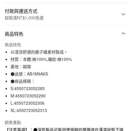
付款與運送方式
超取滿NT$1,000免運
付款方式
商品特色
信用卡一次付款
商品特色
信用卡分期付款
以清涼舒適的鹿子織素材製成。
3 期 0 利率 每期
NT$230
21家銀行
材質：本體:棉100%,羅紋:棉100%
產地：越南
合作金庫商業銀行
第一商業銀行
超商取貨付款
華南商業銀行
彰化商業銀行
●品號：AB1M9A6S
LINE Pay
上海商業儲蓄銀行
台北富邦商業銀行
●商品條碼：
國泰世華商業銀行
兆豐國際商業銀行
S:4550723052283
Apple Pay
臺灣中小企業銀行
台中商業銀行
M:4550723052290
匯豐（台灣）商業銀行
華泰商業銀行
街口支付
L:4550723052306
聯邦商業銀行
遠東國際商業銀行
XL:4550723052313
元大商業銀行
永豐商業銀行
悠遊付
玉山商業銀行
星展（台灣）商業銀行
銷售重點
台新國際商業銀行
中國信託商業銀行
運送方式
台灣樂天信用卡公司
【注意事項】：●深色製品可能因使用時的摩擦或在濡濕狀態下接