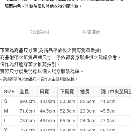
全家取貨付款
觸而染色。洗滌時請和其他衣物分開洗滌。
每筆NT$65，滿NT$1,000(含以上)免運費
付款後全家取貨
每筆NT$65，滿NT$1,000(含以上)免運費
詳細說明
相關推薦
7-11取貨付款
下表為商品尺寸表
(為商品平放後之實際測量數據)
每筆NT$65，滿NT$1,000(含以上)免運費
商品附帶之紙質吊牌尺寸，係依顧客身形提供之建議參考，
付款後7-11取貨
僅作為舒適穿著之推薦指引，
每筆NT$65，滿NT$1,000(含以上)免運費
實際尺寸感受仍應以個人試穿體驗為準。
※建議選購時以商品尺寸表作為主要判斷依據。
宅配
每筆NT$150，滿NT$2,000(含以上)免運費
SIZE
全長
肩寬
下擺寬
袖長
領口中央至肩
無印良品門市自取
S
69.0cm
43.0cm
50.0cm
22.5cm
44.0cm
免運費
M
71.0cm
44.5cm
52.5cm
23.3cm
45.5cm
L
73.0cm
46.0cm
55.0cm
24.0cm
47.0cm
XL
75.0cm
48.0cm
59.0cm
24.5cm
48.5cm