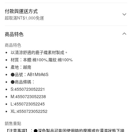
付款與運送方式
超取滿NT$1,000免運
付款方式
商品特色
信用卡一次付款
商品特色
信用卡分期付款
以清涼舒適的鹿子織素材製成。
3 期 0 利率 每期
NT$230
21家銀行
材質：本體:棉100%,羅紋:棉100%
產地：越南
合作金庫商業銀行
第一商業銀行
超商取貨付款
華南商業銀行
彰化商業銀行
●品號：AB1M9A6S
LINE Pay
上海商業儲蓄銀行
台北富邦商業銀行
●商品條碼：
國泰世華商業銀行
兆豐國際商業銀行
S:4550723052221
Apple Pay
臺灣中小企業銀行
台中商業銀行
M:4550723052238
匯豐（台灣）商業銀行
華泰商業銀行
街口支付
L:4550723052245
聯邦商業銀行
遠東國際商業銀行
XL:4550723052252
元大商業銀行
永豐商業銀行
悠遊付
玉山商業銀行
星展（台灣）商業銀行
銷售重點
台新國際商業銀行
中國信託商業銀行
運送方式
台灣樂天信用卡公司
【注意事項】：●深色製品可能因使用時的摩擦或在濡濕狀態下接