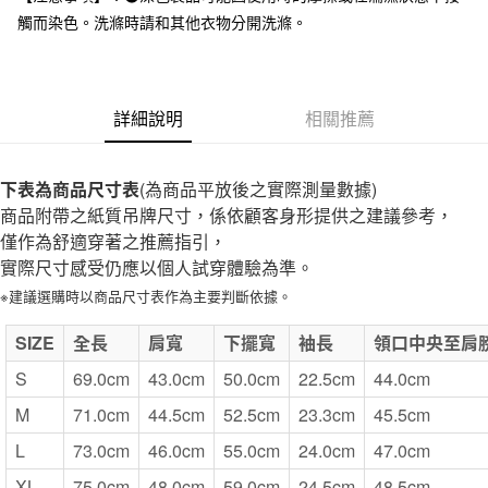
全家取貨付款
觸而染色。洗滌時請和其他衣物分開洗滌。
每筆NT$65，滿NT$1,000(含以上)免運費
付款後全家取貨
每筆NT$65，滿NT$1,000(含以上)免運費
詳細說明
相關推薦
7-11取貨付款
每筆NT$65，滿NT$1,000(含以上)免運費
下表為商品尺寸表
(為商品平放後之實際測量數據)
商品附帶之紙質吊牌尺寸，係依顧客身形提供之建議參考，
付款後7-11取貨
僅作為舒適穿著之推薦指引，
每筆NT$65，滿NT$1,000(含以上)免運費
實際尺寸感受仍應以個人試穿體驗為準。
宅配
※建議選購時以商品尺寸表作為主要判斷依據。
每筆NT$150，滿NT$2,000(含以上)免運費
SIZE
全長
肩寬
下擺寬
袖長
領口中央至肩
無印良品門市自取
S
69.0cm
43.0cm
50.0cm
22.5cm
44.0cm
免運費
M
71.0cm
44.5cm
52.5cm
23.3cm
45.5cm
L
73.0cm
46.0cm
55.0cm
24.0cm
47.0cm
XL
75.0cm
48.0cm
59.0cm
24.5cm
48.5cm