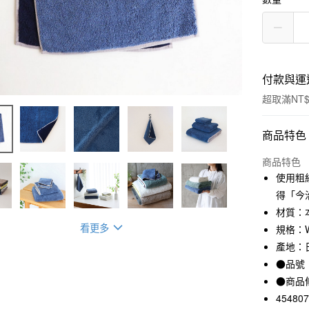
付款與運
超取滿NT$
付款方式
商品特色
信用卡一
商品特色
使用粗
信用卡分
得「今
3 期 
材質：
看更多
規格：W
合作金
超商取貨
華南商
產地：
LINE Pay
上海商
●品號：
國泰世
●商品
Apple Pay
臺灣中
45480
匯豐（