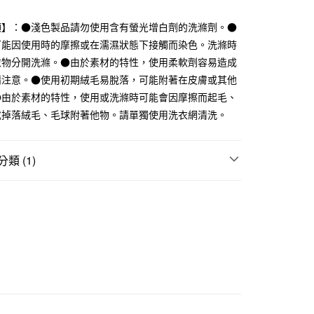
業銀行
遠東國際商業銀行
業銀行
永豐商業銀行
項】：●淺色製品請勿使用含有螢光增白劑的洗滌劑。●
業銀行
星展（台灣）商業銀行
可能因使用時的摩擦或在濡濕狀態下接觸而染色。洗滌時
際商業銀行
中國信託商業銀行
衣物分開洗滌。●由於素材的特性，使用柔軟劑容易造成
天信用卡公司
請注意。●使用初期絨毛易脫落，可能附著在皮膚或其他
●由於素材的特性，使用或洗滌時可能會因摩擦而起毛、
付款
或掉落絨毛、毛球附著他物。請單獨使用洗衣網清洗。
5，滿NT$1,000(含以上)免運費
家取貨
類 (1)
5，滿NT$1,000(含以上)免運費
EE｜Repos毛巾系列
付款
5，滿NT$1,000(含以上)免運費
1取貨
5，滿NT$1,000(含以上)免運費
50，滿NT$2,000(含以上)免運費