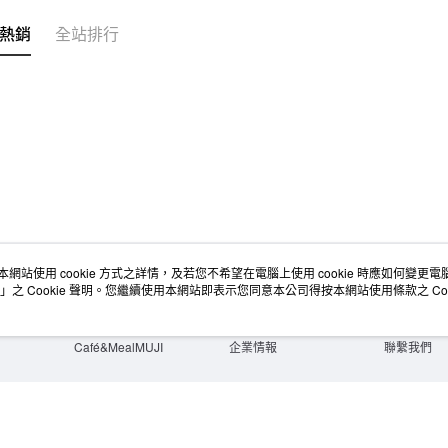
無印良品
熱銷
全站排行
免運費
本網站使用 cookie 方式之詳情，及若您不希望在電腦上使用 cookie 時應如何變更電腦的
店舖情報
空間改造企劃服務
會員服務
」之 Cookie 聲明。您繼續使用本網站即表示您同意本公司得按本網站使用條款之 Coo
門市服務
大宗採購
人才招募
門市活動講座
隱私權及網站使用條款
顧客服務
活動特集
最新消息
購物說明
Café&MealMUJI
企業情報
聯繫我們