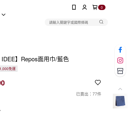
0
報
I IDEE】Repos面用巾/藍色
1,000免運
90
已賣出：77件
色