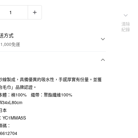
清除
紀錄
送方式
1,000免運
次付款
紗線製成，具備優異的吸水性，手感厚實有份量。並獲
期付款
治毛巾」品牌認證。
0 利率 每期
NT$130
21家銀行
本體：棉100% 織帶：聚酯纖維100%
34xL80cm
庫商業銀行
第一商業銀行
付款
業銀行
彰化商業銀行
日本
業儲蓄銀行
台北富邦商業銀行
YC1MMA5S
華商業銀行
兆豐國際商業銀行
條碼：
小企業銀行
台中商業銀行
76612704
台灣）商業銀行
華泰商業銀行