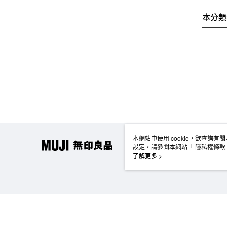
本分類
本網站中使用 cookie，欲查詢有關
設定，請參閱本網站「
隱私權條款
使用 cookie。
了解更多 >