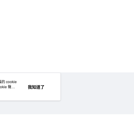
門市自取
 cookie
網站地圖
我知道了
kie 聲明