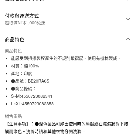
付款與運送方式
超取滿NT$1,000免運
付款方式
商品特色
信用卡一次付款
商品特色
信用卡分期付款
能感受到扭擰製程產生的不規則皺褶感。使用有機棉製成。
3 期 0 利率 每期
NT$370
21家銀行
材質：棉100%
產地：印度
合作金庫商業銀行
第一商業銀行
超商取貨付款
華南商業銀行
彰化商業銀行
●品號：BE20RA6S
LINE Pay
上海商業儲蓄銀行
台北富邦商業銀行
●商品條碼：
國泰世華商業銀行
兆豐國際商業銀行
S~M:4550723082341
Apple Pay
臺灣中小企業銀行
台中商業銀行
L~XL:4550723082358
匯豐（台灣）商業銀行
華泰商業銀行
街口支付
聯邦商業銀行
遠東國際商業銀行
銷售重點
元大商業銀行
永豐商業銀行
悠遊付
【注意事項】：●深色製品可能因使用時的摩擦或在濡濕狀態下接
玉山商業銀行
星展（台灣）商業銀行
觸而染色。洗滌時請和其他衣物分開洗滌。
台新國際商業銀行
中國信託商業銀行
運送方式