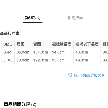
台灣樂天信用卡公司
全家取貨付款
每筆NT$65，滿NT$1,000(含以上)免運費
詳細說明
相關推薦
付款後全家取貨
每筆NT$65，滿NT$1,000(含以上)免運費
商品尺寸表
7-11取貨付款
SIZE
腰圍
臀圍
褲檔總長度
褲檔以下長度
褲
每筆NT$65，滿NT$1,000(含以上)免運費
S~M
65.0cm
184.0cm
34.0cm
46.0cm
66
付款後7-11取貨
L~XL
73.0cm
192.0cm
35.0cm
49.0cm
69
每筆NT$65，滿NT$1,000(含以上)免運費
宅配
顯示電腦版詳細說明
每筆NT$150，滿NT$2,000(含以上)免運費
無印良品門市自取
免運費
商品相關分類 (2)