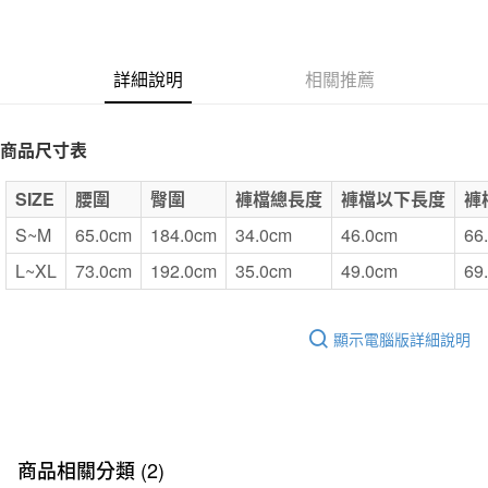
台灣樂天信用卡公司
全家取貨付款
每筆NT$65，滿NT$1,000(含以上)免運費
詳細說明
相關推薦
付款後全家取貨
每筆NT$65，滿NT$1,000(含以上)免運費
商品尺寸表
7-11取貨付款
SIZE
腰圍
臀圍
褲檔總長度
褲檔以下長度
褲
每筆NT$65，滿NT$1,000(含以上)免運費
S~M
65.0cm
184.0cm
34.0cm
46.0cm
66
付款後7-11取貨
L~XL
73.0cm
192.0cm
35.0cm
49.0cm
69
每筆NT$65，滿NT$1,000(含以上)免運費
宅配
顯示電腦版詳細說明
每筆NT$150，滿NT$2,000(含以上)免運費
無印良品門市自取
免運費
商品相關分類 (2)