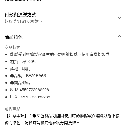
付款與運送方式
超取滿NT$1,000免運
付款方式
商品特色
信用卡一次付款
商品特色
信用卡分期付款
能感受到扭擰製程產生的不規則皺褶感。使用有機棉製成。
3 期 0 利率 每期
NT$370
21家銀行
材質：棉100%
產地：印度
合作金庫商業銀行
第一商業銀行
超商取貨付款
華南商業銀行
彰化商業銀行
●品號：BE20RA6S
LINE Pay
上海商業儲蓄銀行
台北富邦商業銀行
●商品條碼：
國泰世華商業銀行
兆豐國際商業銀行
S~M:4550723082228
Apple Pay
臺灣中小企業銀行
台中商業銀行
L~XL:4550723082235
匯豐（台灣）商業銀行
華泰商業銀行
街口支付
聯邦商業銀行
遠東國際商業銀行
銷售重點
元大商業銀行
永豐商業銀行
悠遊付
【注意事項】：●深色製品可能因使用時的摩擦或在濡濕狀態下接
玉山商業銀行
星展（台灣）商業銀行
觸而染色。洗滌時請和其他衣物分開洗滌。
台新國際商業銀行
中國信託商業銀行
運送方式