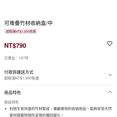
可堆疊竹材收納盒/中
超取滿NT$1,000免運
NT$790
已賣出：107件
付款與運送方式
超取滿NT$1,000免運
付款方式
商品特色
信用卡一次付款
商品特色
信用卡分期付款
利用生長快速的竹材製成，兼顧環保的收納用品。能夠享受天然
3 期 0 利率 每期
NT$263
21家銀行
素材隨著時間所呈現的獨特變化。