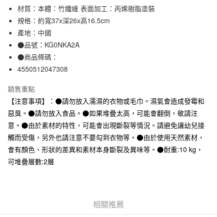
材質：本體：竹纖維 表面加工：丙烯樹脂塗裝
合作金庫商業銀行
第一商業銀行
超商取貨付款
華南商業銀行
彰化商業銀行
規格：約寬37x深26x高16.5cm
LINE Pay
上海商業儲蓄銀行
台北富邦商業銀行
產地：中國
國泰世華商業銀行
兆豐國際商業銀行
●品號：KG0NKA2A
Apple Pay
臺灣中小企業銀行
台中商業銀行
●商品條碼：
匯豐（台灣）商業銀行
華泰商業銀行
街口支付
4550512047308
聯邦商業銀行
遠東國際商業銀行
元大商業銀行
永豐商業銀行
悠遊付
銷售重點
玉山商業銀行
星展（台灣）商業銀行
【注意事項】：●請勿放入濡濕的衣物或毛巾。濕氣會造成發霉和
台新國際商業銀行
中國信託商業銀行
運送方式
台灣樂天信用卡公司
惡臭。●請勿放入食品。●如果堆疊太高，可能會翻倒，敬請注
全家取貨付款
意。●由於素材的特性，可能會出現斷裂等情況。請避免讓幼兒接
每筆NT$65，滿NT$1,000(含以上)免運費
觸而受傷，另外也請注意不要勾到衣物等。●由於使用天然素材，
會有顏色、形狀的差異和素材本身斷裂及異味等。●耐重:10 kg，
付款後全家取貨
可堆疊層數:2層
每筆NT$65，滿NT$1,000(含以上)免運費
7-11取貨付款
每筆NT$65，滿NT$1,000(含以上)免運費
相關推薦
付款後7-11取貨