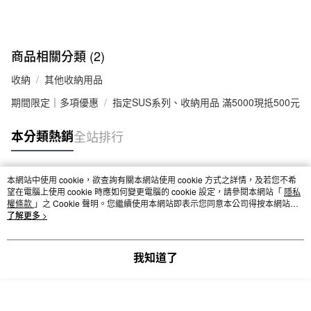
每筆NT$65，滿NT$1,000(含以上)免運費
宅配
商品相關分類 (2)
每筆NT$150，滿NT$2,000(含以上)免運費
收納
其他收納用品
無印良品門市自取
期間限定｜多項優惠
指定SUS系列、收納用品 滿5000現抵500元
免運費
本分類熱銷
全站排行
本網站中使用 cookie，欲查詢有關本網站使用 cookie 方式之詳情，及若您不希
熱門標籤
望在電腦上使用 cookie 時應如何變更電腦的 cookie 設定，請參閱本網站「
隱私
權條款
」之 Cookie 聲明。您繼續使用本網站即表示您同意本公司得按本網站使
用條款之 Cookie 聲明使用 cookie。
了解更多 >
我知道了