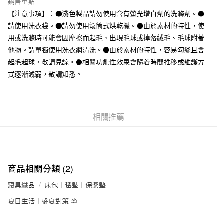
每筆NT$65，滿NT$1,000(含以上)免運費
銷售重點
【注意事項】：●淺色製品請勿使用含有螢光增白劑的洗滌劑。●
付款後全家取貨
請使用洗衣袋。●請勿使用滾筒式烘乾機。●由於素材的特性，使
每筆NT$65，滿NT$1,000(含以上)免運費
用或洗滌時可能會因摩擦而起毛、出現毛球或掉落絨毛、毛球附著
7-11取貨付款
他物。請單獨使用洗衣網清洗。●由於素材的特性，容易勾絲且會
起毛起球，敬請見諒。●相關功能性效果會隨着時間推移或維護方
每筆NT$65，滿NT$1,000(含以上)免運費
式逐漸減弱，敬請知悉。
付款後7-11取貨
每筆NT$65，滿NT$1,000(含以上)免運費
宅配
相關推薦
每筆NT$150，滿NT$2,000(含以上)免運費
無印良品門市自取
免運費
商品相關分類 (2)
寢具織品
床包｜毯墊｜保潔墊
夏日生活｜盛夏對策 ⛱️