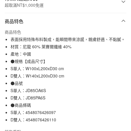
超取滿NT$1,000免運
付款方式
商品特色
信用卡一次付款
商品特色
信用卡分期付款
表面採用特殊布料製成，能瞬間帶來涼感，親膚舒適、不黏膩。
3 期 0 利率 每期
NT$258
21家銀行
材質：尼龍 60% 萊賽爾纖維 40%
產地：中國
合作金庫商業銀行
第一商業銀行
超商取貨付款
華南商業銀行
彰化商業銀行
●規格【成品尺寸】
LINE Pay
上海商業儲蓄銀行
台北富邦商業銀行
S單人：W100xL200xD30 cm
國泰世華商業銀行
兆豐國際商業銀行
D雙人：W140xL200xD30 cm
Apple Pay
臺灣中小企業銀行
台中商業銀行
●品號
匯豐（台灣）商業銀行
華泰商業銀行
街口支付
S單人：JD85OA6S
聯邦商業銀行
遠東國際商業銀行
D雙人：JD85PA6S
元大商業銀行
永豐商業銀行
悠遊付
玉山商業銀行
星展（台灣）商業銀行
●商品條碼
台新國際商業銀行
中國信託商業銀行
S單人：4548076426097
運送方式
台灣樂天信用卡公司
D雙人：4548076426110
全家取貨付款