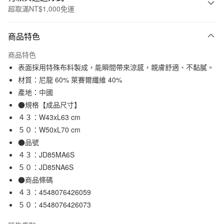
超取滿NT$1,000免運
付款方式
商品特色
信用卡一次付款
商品特色
信用卡分期付款
表面採用特殊布料製成，能瞬間帶來涼感，親膚舒適、不黏膩。
3 期 0 利率 每期
NT$58
21家銀行
材質：尼龍 60% 萊賽爾纖維 40%
產地：中國
合作金庫商業銀行
第一商業銀行
超商取貨付款
華南商業銀行
彰化商業銀行
●規格【成品尺寸】
LINE Pay
上海商業儲蓄銀行
台北富邦商業銀行
４３：W43xL63 cm
國泰世華商業銀行
兆豐國際商業銀行
５０：W50xL70 cm
Apple Pay
臺灣中小企業銀行
台中商業銀行
●品號
匯豐（台灣）商業銀行
華泰商業銀行
街口支付
４３：JD85MA6S
聯邦商業銀行
遠東國際商業銀行
５０：JD85NA6S
元大商業銀行
永豐商業銀行
悠遊付
玉山商業銀行
星展（台灣）商業銀行
●商品條碼
台新國際商業銀行
中國信託商業銀行
４３：4548076426059
運送方式
台灣樂天信用卡公司
５０：4548076426073
全家取貨付款