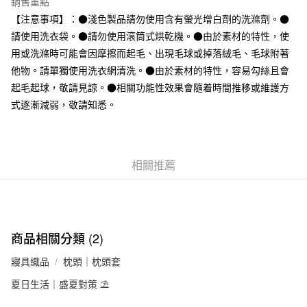
每筆NT$65，滿NT$1,000(含以上)免運費
銷售重點
【注意事項】：●淺色製品請勿使用含有螢光增白劑的洗滌劑。●
付款後全家取貨
請使用洗衣袋。●請勿使用滾筒式烘乾機。●由於素材的特性，使
每筆NT$65，滿NT$1,000(含以上)免運費
用或洗滌時可能會因摩擦而起毛、出現毛球或掉落絨毛、毛球附著
7-11取貨付款
他物。請單獨使用洗衣網清洗。●由於素材的特性，容易勾絲且會
起毛起球，敬請見諒。●相關功能性效果會隨着時間推移或維護方
每筆NT$65，滿NT$1,000(含以上)免運費
式逐漸減弱，敬請知悉。
付款後7-11取貨
每筆NT$65，滿NT$1,000(含以上)免運費
宅配
相關推薦
每筆NT$150，滿NT$2,000(含以上)免運費
無印良品門市自取
免運費
商品相關分類 (2)
寢具織品
枕頭｜枕頭套
夏日生活｜盛夏對策 ⛱️