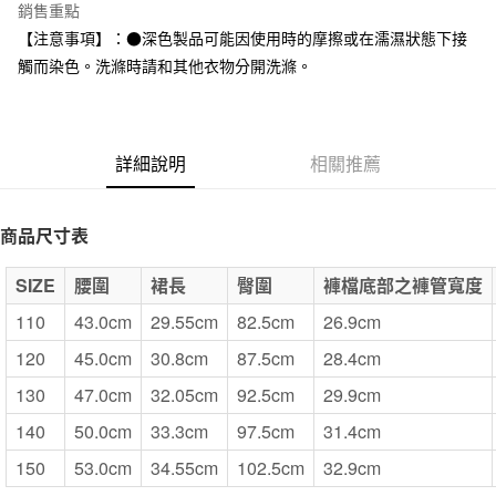
台灣樂天信用卡公司
銷售重點
全家取貨付款
【注意事項】：●深色製品可能因使用時的摩擦或在濡濕狀態下接
每筆NT$65，滿NT$1,000(含以上)免運費
觸而染色。洗滌時請和其他衣物分開洗滌。
付款後全家取貨
每筆NT$65，滿NT$1,000(含以上)免運費
詳細說明
相關推薦
7-11取貨付款
每筆NT$65，滿NT$1,000(含以上)免運費
商品尺寸表
付款後7-11取貨
每筆NT$65，滿NT$1,000(含以上)免運費
SIZE
腰圍
裙長
臀圍
褲檔底部之褲管寬度
宅配
110
43.0cm
29.55cm
82.5cm
26.9cm
每筆NT$150，滿NT$2,000(含以上)免運費
120
45.0cm
30.8cm
87.5cm
28.4cm
無印良品門市自取
130
47.0cm
32.05cm
92.5cm
29.9cm
免運費
140
50.0cm
33.3cm
97.5cm
31.4cm
150
53.0cm
34.55cm
102.5cm
32.9cm