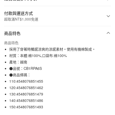
付款與運送方式
超取滿NT$1,000免運
付款方式
商品特色
信用卡一次付款
商品特色
信用卡分期付款
採用了穿著時觸感涼爽的涼感素材。使用有機棉製成。
3 期 0 利率 每期
NT$157
21家銀行
材質：本體:棉100%,口袋布:棉100%
產地：越南
合作金庫商業銀行
第一商業銀行
超商取貨付款
華南商業銀行
彰化商業銀行
●品號：CB1RPA6S
LINE Pay
上海商業儲蓄銀行
台北富邦商業銀行
●商品條碼：
國泰世華商業銀行
兆豐國際商業銀行
110:4548076851455
Apple Pay
臺灣中小企業銀行
台中商業銀行
120:4548076851462
匯豐（台灣）商業銀行
華泰商業銀行
街口支付
130:4548076851479
聯邦商業銀行
遠東國際商業銀行
140:4548076851486
元大商業銀行
永豐商業銀行
悠遊付
玉山商業銀行
星展（台灣）商業銀行
150:4548076851493
台新國際商業銀行
中國信託商業銀行
運送方式