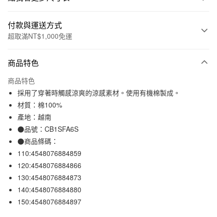
付款與運送方式
超取滿NT$1,000免運
付款方式
商品特色
信用卡一次付款
商品特色
信用卡分期付款
採用了穿著時觸感涼爽的涼感素材。使用有機棉製成。
3 期 0 利率 每期
NT$184
21家銀行
材質：棉100%
產地：越南
合作金庫商業銀行
第一商業銀行
超商取貨付款
華南商業銀行
彰化商業銀行
●品號：CB1SFA6S
LINE Pay
上海商業儲蓄銀行
台北富邦商業銀行
●商品條碼：
國泰世華商業銀行
兆豐國際商業銀行
110:4548076884859
Apple Pay
臺灣中小企業銀行
台中商業銀行
120:4548076884866
匯豐（台灣）商業銀行
華泰商業銀行
街口支付
130:4548076884873
聯邦商業銀行
遠東國際商業銀行
140:4548076884880
元大商業銀行
永豐商業銀行
悠遊付
玉山商業銀行
星展（台灣）商業銀行
150:4548076884897
台新國際商業銀行
中國信託商業銀行
運送方式