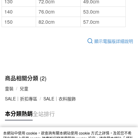
130
72.0cm
49.0cm
140
76.0cm
53.0cm
150
82.0cm
57.0cm
顯示電腦版詳細說明
商品相關分類 (2)
童裝
兒童
SALE｜折扣專區
SALE｜衣料服飾
本分類熱銷
全站排行
本網站中使用 cookie，欲查詢有關本網站使用 cookie 方式之詳情，及若您不希
熱門標籤