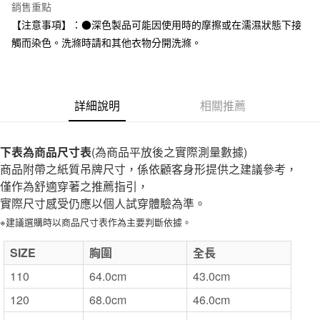
台灣樂天信用卡公司
銷售重點
全家取貨付款
【注意事項】：●深色製品可能因使用時的摩擦或在濡濕狀態下接
每筆NT$65，滿NT$1,000(含以上)免運費
觸而染色。洗滌時請和其他衣物分開洗滌。
付款後全家取貨
每筆NT$65，滿NT$1,000(含以上)免運費
詳細說明
相關推薦
7-11取貨付款
每筆NT$65，滿NT$1,000(含以上)免運費
下表為商品尺寸表
(為商品平放後之實際測量數據)
付款後7-11取貨
商品附帶之紙質吊牌尺寸，係依顧客身形提供之建議參考，
每筆NT$65，滿NT$1,000(含以上)免運費
僅作為舒適穿著之推薦指引，
實際尺寸感受仍應以個人試穿體驗為準。
宅配
※建議選購時以商品尺寸表作為主要判斷依據。
每筆NT$150，滿NT$2,000(含以上)免運費
無印良品門市自取
SIZE
胸圍
全長
免運費
110
64.0cm
43.0cm
120
68.0cm
46.0cm