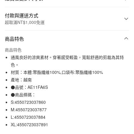
付款與運送方式
超取滿NT$1,000免運
付款方式
商品特色
信用卡一次付款
商品特色
信用卡分期付款
通風良好的涼爽素材。穿著感受輕盈，寬鬆舒適的剪裁為其特
3 期 0 利率 每期
NT$264
21家銀行
色。
材質：本體:聚酯纖維100%,口袋布:聚酯纖維100%
合作金庫商業銀行
第一商業銀行
超商取貨付款
華南商業銀行
彰化商業銀行
產地：越南
LINE Pay
上海商業儲蓄銀行
台北富邦商業銀行
●品號：AE11FA6S
國泰世華商業銀行
兆豐國際商業銀行
●商品條碼：
Apple Pay
臺灣中小企業銀行
台中商業銀行
S:4550723037860
匯豐（台灣）商業銀行
華泰商業銀行
街口支付
M:4550723037877
聯邦商業銀行
遠東國際商業銀行
L:4550723037884
元大商業銀行
永豐商業銀行
悠遊付
玉山商業銀行
星展（台灣）商業銀行
XL:4550723037891
台新國際商業銀行
中國信託商業銀行
運送方式