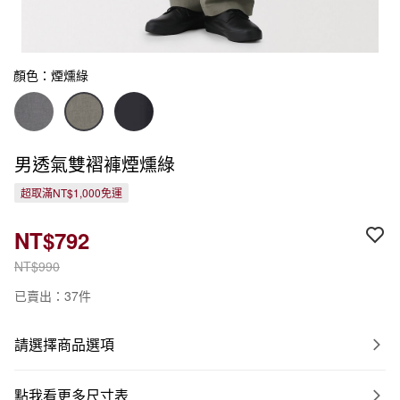
顏色：煙燻綠
男透氣雙褶褲煙燻綠
超取滿NT$1,000免運
NT$792
NT$990
已賣出：37件
請選擇商品選項
點我看更多尺寸表