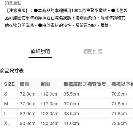
台灣樂天信用卡公司
銷售重點
全家取貨付款
【注意事項】：●本商品的本體採用100%再生聚酯纖維。●深色製
每筆NT$65，滿NT$1,000(含以上)免運費
品可能因使用時的摩擦或在濡濕狀態下接觸而染色。洗滌時請和其
他衣物分開洗滌。●由於素材的特性，請留意勾紗、脫線。
付款後全家取貨
每筆NT$65，滿NT$1,000(含以上)免運費
7-11取貨付款
詳細說明
相關推薦
每筆NT$65，滿NT$1,000(含以上)免運費
付款後7-11取貨
商品尺寸表
每筆NT$65，滿NT$1,000(含以上)免運費
SIZE
腰圍
臀圍
褲檔底部之褲管寬度
褲檔以下
宅配
每筆NT$150，滿NT$2,000(含以上)免運費
S
72.0cm
112.0cm
35.5cm
70.8cm
M
77.0cm
117.0cm
37.0cm
71.8cm
無印良品門市自取
免運費
L
82.0cm
122.0cm
38.5cm
71.8cm
XL
90.0cm
130.0cm
41.0cm
72.8cm