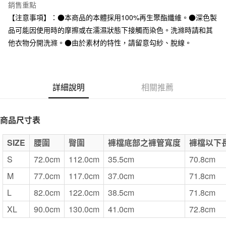
台灣樂天信用卡公司
銷售重點
全家取貨付款
【注意事項】：●本商品的本體採用100%再生聚酯纖維。●深色製
每筆NT$65，滿NT$1,000(含以上)免運費
品可能因使用時的摩擦或在濡濕狀態下接觸而染色。洗滌時請和其
他衣物分開洗滌。●由於素材的特性，請留意勾紗、脫線。
付款後全家取貨
每筆NT$65，滿NT$1,000(含以上)免運費
7-11取貨付款
詳細說明
相關推薦
每筆NT$65，滿NT$1,000(含以上)免運費
付款後7-11取貨
商品尺寸表
每筆NT$65，滿NT$1,000(含以上)免運費
SIZE
腰圍
臀圍
褲檔底部之褲管寬度
褲檔以下
宅配
每筆NT$150，滿NT$2,000(含以上)免運費
S
72.0cm
112.0cm
35.5cm
70.8cm
M
77.0cm
117.0cm
37.0cm
71.8cm
無印良品門市自取
免運費
L
82.0cm
122.0cm
38.5cm
71.8cm
XL
90.0cm
130.0cm
41.0cm
72.8cm