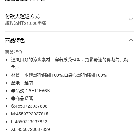
付款與運送方式
超取滿NT$1,000免運
付款方式
商品特色
信用卡一次付款
商品特色
信用卡分期付款
通風良好的涼爽素材。穿著感受輕盈，寬鬆舒適的剪裁為其特
3 期 0 利率 每期
NT$264
21家銀行
色。
材質：本體:聚酯纖維100%,口袋布:聚酯纖維100%
合作金庫商業銀行
第一商業銀行
超商取貨付款
華南商業銀行
彰化商業銀行
產地：越南
LINE Pay
上海商業儲蓄銀行
台北富邦商業銀行
●品號：AE11FA6S
國泰世華商業銀行
兆豐國際商業銀行
●商品條碼：
Apple Pay
臺灣中小企業銀行
台中商業銀行
S:4550723037808
匯豐（台灣）商業銀行
華泰商業銀行
街口支付
M:4550723037815
聯邦商業銀行
遠東國際商業銀行
L:4550723037822
元大商業銀行
永豐商業銀行
悠遊付
玉山商業銀行
星展（台灣）商業銀行
XL:4550723037839
台新國際商業銀行
中國信託商業銀行
運送方式