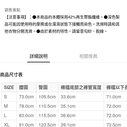
台灣樂天信用卡公司
全家取貨付款
銷售重點
每筆NT$65，滿NT$1,000(含以上)免運費
【注意事項】：●本商品的本體採用42%再生聚酯纖維。●深色製
品可能因使用時的摩擦或在濡濕狀態下接觸而染色。洗滌時請和其
付款後全家取貨
他衣物分開洗滌。●由於素材的特性，請留意勾紗、脫線。
每筆NT$65，滿NT$1,000(含以上)免運費
7-11取貨付款
每筆NT$65，滿NT$1,000(含以上)免運費
詳細說明
相關推薦
付款後7-11取貨
每筆NT$65，滿NT$1,000(含以上)免運費
商品尺寸表
宅配
SIZE
腰圍
臀圍
褲檔底部之褲管寬度
褲檔以下
每筆NT$150，滿NT$2,000(含以上)免運費
S
73.0cm
105.5cm
33.6cm
71.0cm
無印良品門市自取
M
78.0cm
110.5cm
35.1cm
72.0cm
免運費
L
83.0cm
115.5cm
36.6cm
72.0cm
XL
91.0cm
123.5cm
39.1cm
73.5cm