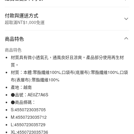
付款與運送方式
超取滿NT$1,000免運
付款方式
商品特色
信用卡一次付款
商品特色
信用卡分期付款
材質具有微小透氣孔，通風良好且涼爽。產品部分使用再生材
3 期 0 利率 每期
NT$264
21家銀行
質。
材質：本體:聚酯纖維100%,口袋布(底層布):聚酯纖維100%,口袋
合作金庫商業銀行
第一商業銀行
超商取貨付款
華南商業銀行
彰化商業銀行
布(表層布):聚酯纖維100%
LINE Pay
上海商業儲蓄銀行
台北富邦商業銀行
產地：越南
國泰世華商業銀行
兆豐國際商業銀行
●品號：AE0Z7A6S
Apple Pay
臺灣中小企業銀行
台中商業銀行
●商品條碼：
匯豐（台灣）商業銀行
華泰商業銀行
街口支付
S:4550723035705
聯邦商業銀行
遠東國際商業銀行
M:4550723035712
元大商業銀行
永豐商業銀行
悠遊付
玉山商業銀行
星展（台灣）商業銀行
L:4550723035729
台新國際商業銀行
中國信託商業銀行
XL:4550723035736
運送方式