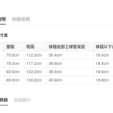
付款後7-1
每筆NT$6
說明
相關推薦
宅配
每筆NT$1
寸表
無印良品
E
腰圍
臀圍
褲檔底部之褲管寬度
褲檔以下
免運費
70.0cm
112.2cm
35.4cm
18.0cm
75.0cm
117.2cm
36.9cm
18.5cm
80.0cm
122.2cm
38.4cm
19.0cm
88.0cm
130.2cm
40.9cm
19.8cm
熱銷
全站排行