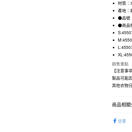
3 期 
材質：本
產地：
合作金
超商取貨
華南商
●品號：
LINE Pay
上海商
●商品
國泰世
S:4550
Apple Pay
臺灣中
M:455
匯豐（
街口支付
L:4550
聯邦商
元大商
XL:455
悠遊付
玉山商
銷售重點
台新國
【注意事項
台灣樂
運送方式
製品可能
其他衣物
全家取貨
每筆NT$6
商品相關分
付款後全
每筆NT$6
男裝
男
分享
7-11取貨
每筆NT$6