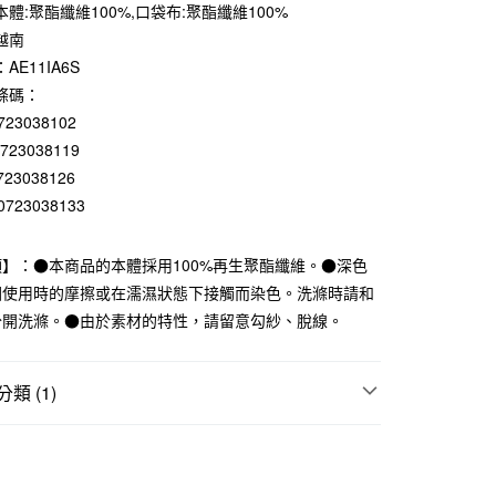
0 利率 每期
NT$210
21家銀行
體:聚酯纖維100%,口袋布:聚酯纖維100%
越南
庫商業銀行
第一商業銀行
付款
業銀行
彰化商業銀行
AE11IA6S
業儲蓄銀行
台北富邦商業銀行
條碼：
華商業銀行
兆豐國際商業銀行
723038102
小企業銀行
台中商業銀行
0723038119
台灣）商業銀行
華泰商業銀行
723038126
業銀行
遠東國際商業銀行
業銀行
永豐商業銀行
0723038133
業銀行
星展（台灣）商業銀行
際商業銀行
中國信託商業銀行
】：●本商品的本體採用100%再生聚酯纖維。●深色
天信用卡公司
因使用時的摩擦或在濡濕狀態下接觸而染色。洗滌時請和
分開洗滌。●由於素材的特性，請留意勾紗、脫線。
付款
5，滿NT$1,000(含以上)免運費
類 (1)
家取貨
5，滿NT$1,000(含以上)免運費
褲
付款
5，滿NT$1,000(含以上)免運費