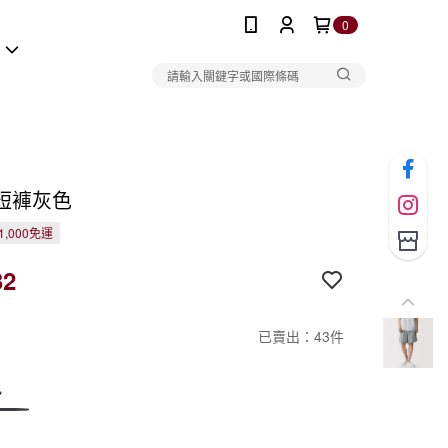
0
報
短褲灰色
1,000免運
32
已賣出：43件
色