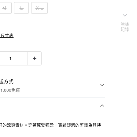
Ｍ
Ｌ
ＸＬ
清除
紀錄
多尺寸表
送方式
1,000免運
次付款
好的涼爽素材。穿著感受輕盈，寬鬆舒適的剪裁為其特
期付款