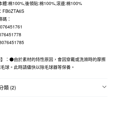
0 利率 每期
NT$264
21家銀行
體:棉100%,後領貼:棉100%,滾邊:棉100%
FB0ZTA6S
庫商業銀行
第一商業銀行
付款
業銀行
彰化商業銀行
條碼：
業儲蓄銀行
台北富邦商業銀行
8076451761
華商業銀行
兆豐國際商業銀行
076451778
小企業銀行
台中商業銀行
8076451785
台灣）商業銀行
華泰商業銀行
業銀行
遠東國際商業銀行
業銀行
永豐商業銀行
項】：●由於素材的特性原因，會因穿戴或洗滌時的摩擦
業銀行
星展（台灣）商業銀行
起毛球。此時請儘快以除毛球器等保養。
際商業銀行
中國信託商業銀行
天信用卡公司
類 (2)
付款
5，滿NT$1,000(含以上)免運費
居服
男家居服
折扣專區
SALE｜衣料服飾
家取貨
5，滿NT$1,000(含以上)免運費
付款
5，滿NT$1,000(含以上)免運費