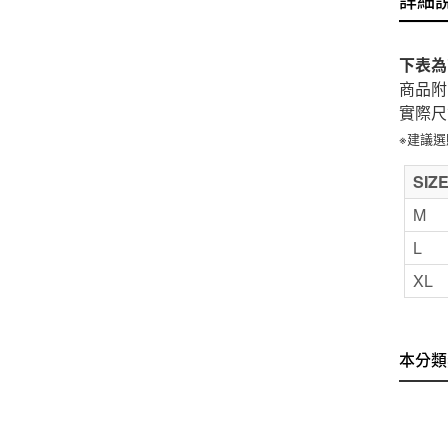
下表為
商品附
實際尺
※建議
SIZ
M
L
XL
本分類