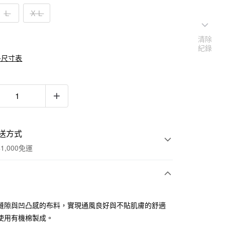
Ｌ
ＸＬ
清除
紀錄
多尺寸表
送方式
1,000免運
次付款
縫隙與凹凸感的布料，實現通風良好與不貼肌膚的舒適
期付款
使用有機棉製成。