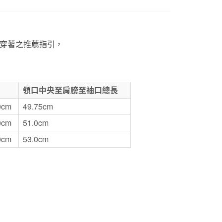
1取貨
5，滿NT$1,000(含以上)免運費
穿著之推薦指引，
50，滿NT$2,000(含以上)免運費
門市自取
領口中央至肩膀至袖口總長
0cm
49.75cm
0cm
51.0cm
0cm
53.0cm