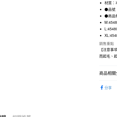
3 期 
材質：本
●品號：
合作金
超商取貨
華南商
●商品
LINE Pay
上海商
M:454
國泰世
L:4548
Apple Pay
臺灣中
XL:454
匯豐（
街口支付
聯邦商
銷售重點
元大商
悠遊付
【注意事
玉山商
而起毛、
台新國
台灣樂
運送方式
商品相關分
全家取貨
每筆NT$6
内衣｜家
分享
SALE｜
付款後全
每筆NT$6
7-11取貨
說明
相關推薦
每筆NT$6