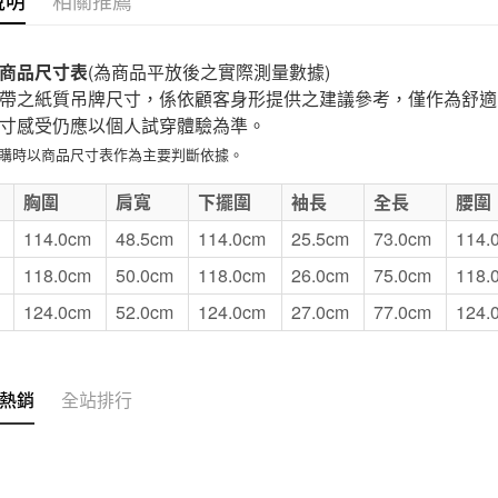
付款後7-1
每筆NT$6
商品尺寸表
(為商品平放後之實際測量數據)
帶之紙質吊牌尺寸，係依顧客身形提供之建議參考，僅作為舒適
宅配
寸感受仍應以個人試穿體驗為準。
每筆NT$1
選購時以商品尺寸表作為主要判斷依據。
無印良品
E
胸圍
肩寬
下擺圍
袖長
全長
腰圍
免運費
114.0cm
48.5cm
114.0cm
25.5cm
73.0cm
114.
118.0cm
50.0cm
118.0cm
26.0cm
75.0cm
118.
124.0cm
52.0cm
124.0cm
27.0cm
77.0cm
124.
熱銷
全站排行