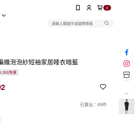
0
報
編織泡泡紗短袖家居睡衣暗藍
1,000免運
92
已賣出：69件
藍