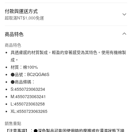
付款與運送方式
超取滿NT$1,000免運
付款方式
商品特色
信用卡一次付款
商品特色
信用卡分期付款
具透膚感的材質製成，輕盈的穿著感受為其特色。使用有機棉製
3 期 0 利率 每期
NT$263
21家銀行
成。
材質：棉100%
合作金庫商業銀行
第一商業銀行
超商取貨付款
華南商業銀行
彰化商業銀行
●品號：BC2QGA6S
LINE Pay
上海商業儲蓄銀行
台北富邦商業銀行
●商品條碼：
國泰世華商業銀行
兆豐國際商業銀行
S:4550723063234
Apple Pay
臺灣中小企業銀行
台中商業銀行
M:4550723063241
匯豐（台灣）商業銀行
華泰商業銀行
街口支付
L:4550723063258
聯邦商業銀行
遠東國際商業銀行
XL:4550723063265
元大商業銀行
永豐商業銀行
悠遊付
玉山商業銀行
星展（台灣）商業銀行
銷售重點
台新國際商業銀行
中國信託商業銀行
運送方式
台灣樂天信用卡公司
【注意事項】：●深色製品可能因使用時的摩擦或在濡濕狀態下接