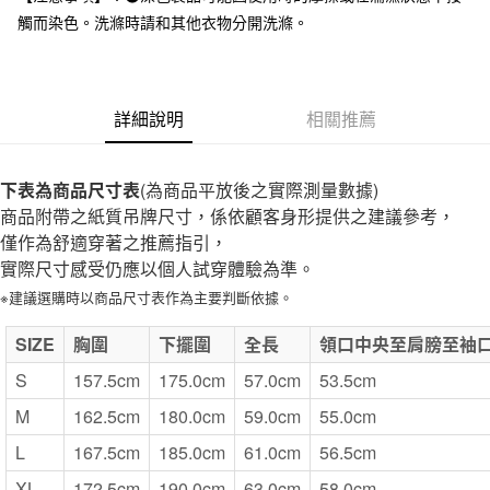
全家取貨付款
觸而染色。洗滌時請和其他衣物分開洗滌。
每筆NT$65，滿NT$1,000(含以上)免運費
付款後全家取貨
每筆NT$65，滿NT$1,000(含以上)免運費
詳細說明
相關推薦
7-11取貨付款
每筆NT$65，滿NT$1,000(含以上)免運費
下表為商品尺寸表
(為商品平放後之實際測量數據)
商品附帶之紙質吊牌尺寸，係依顧客身形提供之建議參考，
付款後7-11取貨
僅作為舒適穿著之推薦指引，
每筆NT$65，滿NT$1,000(含以上)免運費
實際尺寸感受仍應以個人試穿體驗為準。
宅配
※建議選購時以商品尺寸表作為主要判斷依據。
每筆NT$150，滿NT$2,000(含以上)免運費
SIZE
胸圍
下擺圍
全長
領口中央至肩膀至袖
無印良品門市自取
S
157.5cm
175.0cm
57.0cm
53.5cm
免運費
M
162.5cm
180.0cm
59.0cm
55.0cm
L
167.5cm
185.0cm
61.0cm
56.5cm
XL
172.5cm
190.0cm
63.0cm
58.0cm