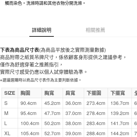
台灣樂天信用卡公司
觸而染色。洗滌時請和其他衣物分開洗滌。
全家取貨付款
每筆NT$65，滿NT$1,000(含以上)免運費
付款後全家取貨
詳細說明
相關推薦
每筆NT$65，滿NT$1,000(含以上)免運費
7-11取貨付款
下表為商品尺寸表
(為商品平放後之實際測量數據)
商品附帶之紙質吊牌尺寸，係依顧客身形提供之建議參考，
每筆NT$65，滿NT$1,000(含以上)免運費
僅作為舒適穿著之推薦指引，
付款後7-11取貨
實際尺寸感受仍應以個人試穿體驗為準。
每筆NT$65，滿NT$1,000(含以上)免運費
※建議選購時以商品尺寸表作為主要判斷依據。
宅配
SIZE
胸圍
胸寬
肩寬
下擺圍
下擺寬
每筆NT$150，滿NT$2,000(含以上)免運費
S
90.4cm
45.2cm
36.0cm
273.4cm
136.7cm
6
無印良品門市自取
M
95.4cm
47.7cm
37.0cm
278.4cm
139.2cm
6
免運費
L
100.4cm
50.2cm
38.0cm
283.4cm
141.7cm
6
XL
105.4cm
52.7cm
39.0cm
288.4cm
144.2cm
7