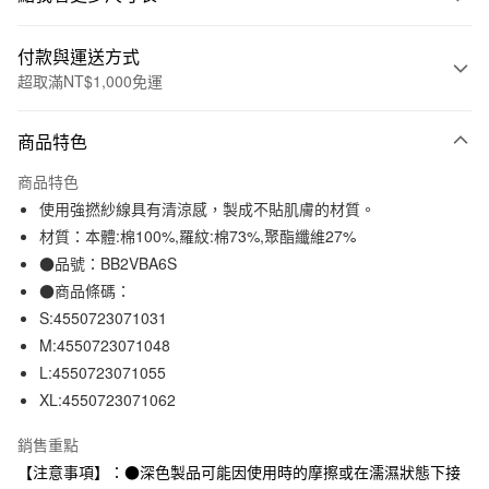
付款與運送方式
超取滿NT$1,000免運
付款方式
商品特色
信用卡一次付款
商品特色
信用卡分期付款
使用強撚紗線具有清涼感，製成不貼肌膚的材質。
3 期 0 利率 每期
NT$210
21家銀行
材質：本體:棉100%,羅紋:棉73%,聚酯纖維27%
●品號：BB2VBA6S
合作金庫商業銀行
第一商業銀行
超商取貨付款
華南商業銀行
彰化商業銀行
●商品條碼：
LINE Pay
上海商業儲蓄銀行
台北富邦商業銀行
S:4550723071031
國泰世華商業銀行
兆豐國際商業銀行
M:4550723071048
Apple Pay
臺灣中小企業銀行
台中商業銀行
L:4550723071055
匯豐（台灣）商業銀行
華泰商業銀行
街口支付
XL:4550723071062
聯邦商業銀行
遠東國際商業銀行
元大商業銀行
永豐商業銀行
悠遊付
銷售重點
玉山商業銀行
星展（台灣）商業銀行
【注意事項】：●深色製品可能因使用時的摩擦或在濡濕狀態下接
台新國際商業銀行
中國信託商業銀行
運送方式