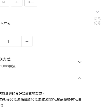
Ｍ
Ｌ
ＸＬ
清除
紀錄
多尺寸表
送方式
1,000免運
次付款
透氣清爽的良好親膚素材製成。
期付款
體:棉60%,聚酯纖維40%,羅紋:棉55%,聚酯纖維40%,彈
0 利率 每期
NT$83
21家銀行
5%