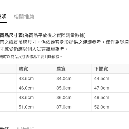
付款後7-1
每筆NT$6
說明
相關推薦
宅配
每筆NT$1
商品尺寸表
(為商品平放後之實際測量數據)
帶之紙質吊牌尺寸，係依顧客身形提供之建議參考，僅作為舒適
無印良品
寸感受仍應以個人試穿體驗為準。
免運費
選購時以商品尺寸表作為主要判斷依據。
E
胸寬
肩寬
下擺寬
43.5cm
34.0cm
44.5cm
46.0cm
35.0cm
47.0cm
48.5cm
36.0cm
49.5cm
51.0cm
37.0cm
52.0cm