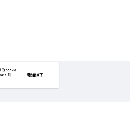
 cookie
網站地圖
我知道了
kie 聲明
©MUJI (Taiwan) Co., Ltd. All rights reserved.擁有及保留本網站所有權利。