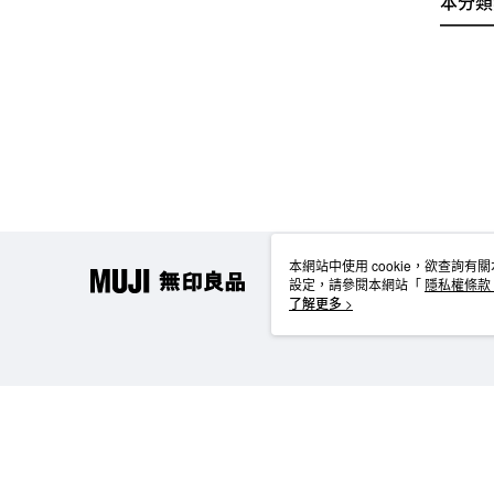
本分類
本網站中使用 cookie，欲查詢有關
設定，請參閱本網站「
隱私權條款
使用 cookie。
了解更多 >
TW-MWG1-61-98 Web2.0 Default (TW)
台灣