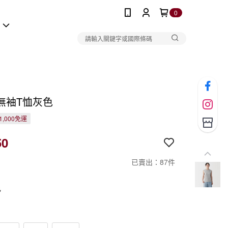
0
報
無袖T恤灰色
1,000免運
50
已賣出：87件
色