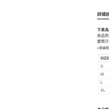
詳細
下表為
商品附
實際尺
※建議
SIZ
S
M
L
XL