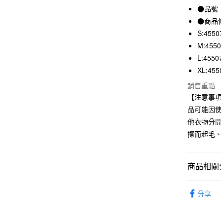
●品號：
合作金
超商取貨
華南商
●商品
LINE Pay
上海商
S:4550
國泰世
M:455
Apple Pay
臺灣中
L:4550
匯豐（
街口支付
XL:455
聯邦商
元大商
悠遊付
銷售重點
玉山商
【注意事
台新國
品可能因
台灣樂
運送方式
他衣物分
擦而起毛
全家取貨
每筆NT$6
商品相關分
付款後全
每筆NT$6
女裝
女
分享
7-11取貨
每筆NT$6