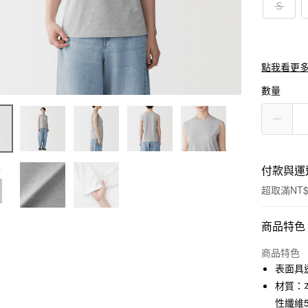
Ｓ
點我看更
數量
付款與運
超取滿NT$
付款方式
商品特色
信用卡一
商品特色
表面具
信用卡分
材質：本
3 期 
性纖維