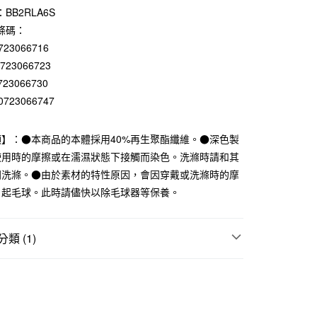
BB2RLA6S
庫商業銀行
第一商業銀行
付款
業銀行
彰化商業銀行
條碼：
業儲蓄銀行
台北富邦商業銀行
723066716
華商業銀行
兆豐國際商業銀行
0723066723
小企業銀行
台中商業銀行
723066730
台灣）商業銀行
華泰商業銀行
0723066747
業銀行
遠東國際商業銀行
業銀行
永豐商業銀行
業銀行
星展（台灣）商業銀行
項】：●本商品的本體採用40%再生聚酯纖維。●深色製
際商業銀行
中國信託商業銀行
使用時的摩擦或在濡濕狀態下接觸而染色。洗滌時請和其
天信用卡公司
開洗滌。●由於素材的特性原因，會因穿戴或洗滌時的摩
、起毛球。此時請儘快以除毛球器等保養。
付款
5，滿NT$1,000(含以上)免運費
類 (1)
家取貨
5，滿NT$1,000(含以上)免運費
上衣
付款
5，滿NT$1,000(含以上)免運費