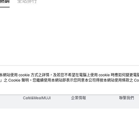
熱銷
全站排行
本網站使用 cookie 方式之詳情，及若您不希望在電腦上使用 cookie 時應如何變更電腦的
店舖情報
空間改造企劃服務
會員服務
」之 Cookie 聲明。您繼續使用本網站即表示您同意本公司得按本網站使用條款之 Coo
門市服務
大宗採購
人才招募
門市活動講座
隱私權及網站使用條款
顧客服務
活動特集
最新消息
購物說明
Café&MealMUJI
企業情報
聯繫我們
Copyright©Ryohin Keikaku Co., Ltd. 