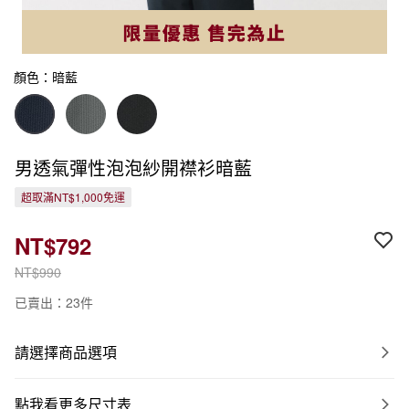
顏色：暗藍
男透氣彈性泡泡紗開襟衫暗藍
超取滿NT$1,000免運
NT$792
NT$990
已賣出：23件
請選擇商品選項
點我看更多尺寸表