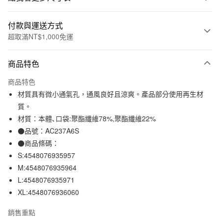
付款與運送方式
超取滿NT$1,000免運
付款方式
商品特色
信用卡一次付款
商品特色
信用卡分期付款
材質具有微小通氣孔，通風良好且涼爽。產品部分使用再生材
3 期 0 利率 每期
NT$264
21家銀行
質。
材質：本體､口袋:聚酯纖維78%,聚酯纖維22%
合作金庫商業銀行
第一商業銀行
超商取貨付款
華南商業銀行
彰化商業銀行
●品號：AC237A6S
LINE Pay
上海商業儲蓄銀行
台北富邦商業銀行
●商品條碼：
國泰世華商業銀行
兆豐國際商業銀行
S:4548076935957
Apple Pay
臺灣中小企業銀行
台中商業銀行
M:4548076935964
匯豐（台灣）商業銀行
華泰商業銀行
街口支付
L:4548076935971
聯邦商業銀行
遠東國際商業銀行
XL:4548076936060
元大商業銀行
永豐商業銀行
悠遊付
玉山商業銀行
星展（台灣）商業銀行
銷售重點
台新國際商業銀行
中國信託商業銀行
運送方式