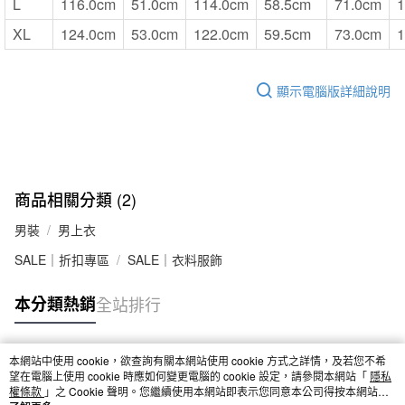
L
116.0cm
51.0cm
114.0cm
58.5cm
71.0cm
1
XL
124.0cm
53.0cm
122.0cm
59.5cm
73.0cm
1
顯示電腦版詳細說明
商品相關分類 (2)
男裝
男上衣
SALE｜折扣專區
SALE｜衣料服飾
本分類熱銷
全站排行
本網站中使用 cookie，欲查詢有關本網站使用 cookie 方式之詳情，及若您不希
熱門標籤
望在電腦上使用 cookie 時應如何變更電腦的 cookie 設定，請參閱本網站「
隱私
權條款
」之 Cookie 聲明。您繼續使用本網站即表示您同意本公司得按本網站使