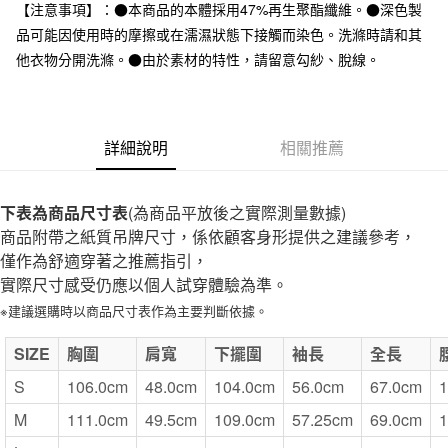
台灣樂天信用卡公司
【注意事項】：●本商品的本體採用47%再生聚酯纖維。●深色製
全家取貨付款
品可能因使用時的摩擦或在濡濕狀態下接觸而染色。洗滌時請和其
每筆NT$65，滿NT$1,000(含以上)免運費
他衣物分開洗滌。●由於素材的特性，請留意勾紗、脫線。
付款後全家取貨
每筆NT$65，滿NT$1,000(含以上)免運費
詳細說明
相關推薦
7-11取貨付款
每筆NT$65，滿NT$1,000(含以上)免運費
下表為商品尺寸表
(為商品平放後之實際測量數據)
付款後7-11取貨
商品附帶之紙質吊牌尺寸，係依顧客身形提供之建議參考，
每筆NT$65，滿NT$1,000(含以上)免運費
僅作為舒適穿著之推薦指引，
實際尺寸感受仍應以個人試穿體驗為準。
宅配
※建議選購時以商品尺寸表作為主要判斷依據。
每筆NT$150，滿NT$2,000(含以上)免運費
無印良品門市自取
SIZE
胸圍
肩寬
下擺圍
袖長
全長
免運費
S
106.0cm
48.0cm
104.0cm
56.0cm
67.0cm
1
M
111.0cm
49.5cm
109.0cm
57.25cm
69.0cm
1