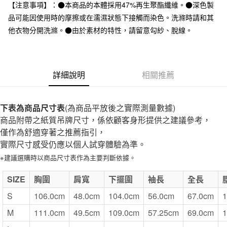
台灣樂天信用卡公司
【注意事項】：●本商品的本體採用47%再生聚酯纖維。●深色製
全家取貨付款
品可能因使用時的摩擦或在濡濕狀態下接觸而染色。洗滌時請和其
每筆NT$65，滿NT$1,000(含以上)免運費
他衣物分開洗滌。●由於素材的特性，請留意勾紗、脫線。
付款後全家取貨
每筆NT$65，滿NT$1,000(含以上)免運費
詳細說明
相關推薦
7-11取貨付款
每筆NT$65，滿NT$1,000(含以上)免運費
下表為商品尺寸表
(為商品平放後之實際測量數據)
付款後7-11取貨
商品附帶之紙質吊牌尺寸，係依顧客身形提供之建議參考，
每筆NT$65，滿NT$1,000(含以上)免運費
僅作為舒適穿著之推薦指引，
實際尺寸感受仍應以個人試穿體驗為準。
宅配
※建議選購時以商品尺寸表作為主要判斷依據。
每筆NT$150，滿NT$2,000(含以上)免運費
無印良品門市自取
SIZE
胸圍
肩寬
下擺圍
袖長
全長
免運費
S
106.0cm
48.0cm
104.0cm
56.0cm
67.0cm
1
M
111.0cm
49.5cm
109.0cm
57.25cm
69.0cm
1