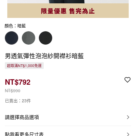
顏色：暗藍
男透氣彈性泡泡紗開襟衫暗藍
超取滿NT$1,000免運
NT$792
NT$990
已賣出：23件
請選擇商品選項
點我看更多尺寸表