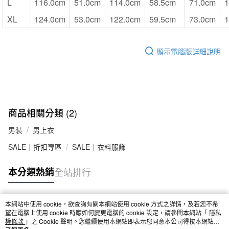
L
116.0cm
51.0cm
114.0cm
58.5cm
71.0cm
1
XL
124.0cm
53.0cm
122.0cm
59.5cm
73.0cm
1
顯示電腦版詳細說明
商品相關分類 (2)
男裝
男上衣
SALE｜折扣專區
SALE｜衣料服飾
本分類熱銷
全站排行
本網站中使用 cookie，欲查詢有關本網站使用 cookie 方式之詳情，及若您不希
熱門標籤
望在電腦上使用 cookie 時應如何變更電腦的 cookie 設定，請參閱本網站「
隱私
權條款
」之 Cookie 聲明。您繼續使用本網站即表示您同意本公司得按本網站使