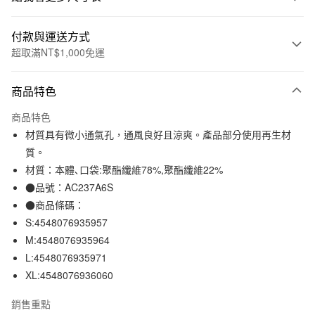
付款與運送方式
超取滿NT$1,000免運
付款方式
商品特色
信用卡一次付款
商品特色
信用卡分期付款
材質具有微小通氣孔，通風良好且涼爽。產品部分使用再生材
3 期 0 利率 每期
NT$264
21家銀行
質。
材質：本體､口袋:聚酯纖維78%,聚酯纖維22%
合作金庫商業銀行
第一商業銀行
超商取貨付款
華南商業銀行
彰化商業銀行
●品號：AC237A6S
LINE Pay
上海商業儲蓄銀行
台北富邦商業銀行
●商品條碼：
國泰世華商業銀行
兆豐國際商業銀行
S:4548076935957
Apple Pay
臺灣中小企業銀行
台中商業銀行
M:4548076935964
匯豐（台灣）商業銀行
華泰商業銀行
街口支付
L:4548076935971
聯邦商業銀行
遠東國際商業銀行
XL:4548076936060
元大商業銀行
永豐商業銀行
悠遊付
玉山商業銀行
星展（台灣）商業銀行
銷售重點
台新國際商業銀行
中國信託商業銀行
運送方式