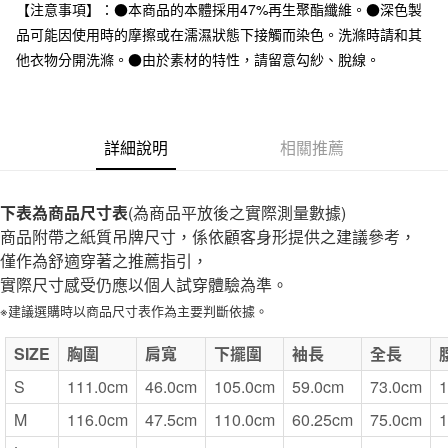
台灣樂天信用卡公司
【注意事項】：●本商品的本體採用47%再生聚酯纖維。●深色製
全家取貨付款
品可能因使用時的摩擦或在濡濕狀態下接觸而染色。洗滌時請和其
每筆NT$65，滿NT$1,000(含以上)免運費
他衣物分開洗滌。●由於素材的特性，請留意勾紗、脫線。
付款後全家取貨
每筆NT$65，滿NT$1,000(含以上)免運費
詳細說明
相關推薦
7-11取貨付款
每筆NT$65，滿NT$1,000(含以上)免運費
下表為商品尺寸表
(為商品平放後之實際測量數據)
付款後7-11取貨
商品附帶之紙質吊牌尺寸，係依顧客身形提供之建議參考，
每筆NT$65，滿NT$1,000(含以上)免運費
僅作為舒適穿著之推薦指引，
實際尺寸感受仍應以個人試穿體驗為準。
宅配
※建議選購時以商品尺寸表作為主要判斷依據。
每筆NT$150，滿NT$2,000(含以上)免運費
無印良品門市自取
SIZE
胸圍
肩寬
下擺圍
袖長
全長
免運費
S
111.0cm
46.0cm
105.0cm
59.0cm
73.0cm
1
M
116.0cm
47.5cm
110.0cm
60.25cm
75.0cm
1