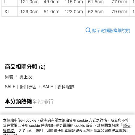
L
121.0cm
49.0cm
115.0cm
61.5cm
77.0cm
1
XL
129.0cm
51.0cm
123.0cm
62.5cm
79.0cm
1
顯示電腦版詳細說明
商品相關分類 (2)
男裝
男上衣
SALE｜折扣專區
SALE｜衣料服飾
本分類熱銷
全站排行
本網站中使用 cookie，欲查詢有關本網站使用 cookie 方式之詳情，及若您不希
熱門標籤
望在電腦上使用 cookie 時應如何變更電腦的 cookie 設定，請參閱本網站「
隱私
權條款
」之 Cookie 聲明。您繼續使用本網站即表示您同意本公司得按本網站使