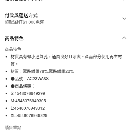
付款與運送方式
超取滿NT$1,000免運
付款方式
商品特色
信用卡一次付款
商品特色
信用卡分期付款
材質具有微小通氣孔，通風良好且涼爽。產品部分使用再生材
3 期 0 利率 每期
NT$264
21家銀行
質。
材質：聚酯纖維78%,聚酯纖維22%
合作金庫商業銀行
第一商業銀行
超商取貨付款
華南商業銀行
彰化商業銀行
●品號：AC23WA6S
LINE Pay
上海商業儲蓄銀行
台北富邦商業銀行
●商品條碼：
國泰世華商業銀行
兆豐國際商業銀行
S:4548076949299
Apple Pay
臺灣中小企業銀行
台中商業銀行
M:4548076949305
匯豐（台灣）商業銀行
華泰商業銀行
街口支付
L:4548076949312
聯邦商業銀行
遠東國際商業銀行
XL:4548076949329
元大商業銀行
永豐商業銀行
悠遊付
玉山商業銀行
星展（台灣）商業銀行
銷售重點
台新國際商業銀行
中國信託商業銀行
運送方式