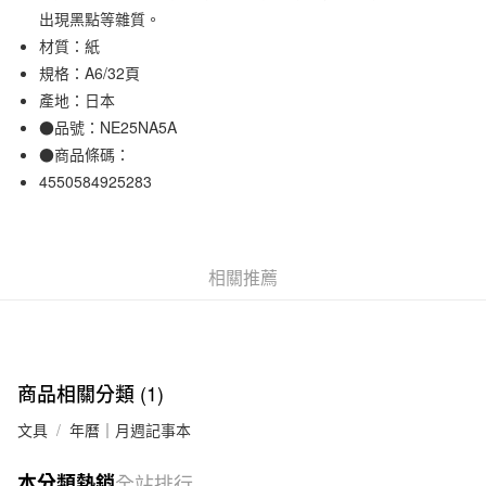
出現黑點等雜質。
合作金庫商業銀行
第一商業銀行
超商取貨付款
華南商業銀行
彰化商業銀行
材質：紙
LINE Pay
上海商業儲蓄銀行
台北富邦商業銀行
規格：A6/32頁
國泰世華商業銀行
兆豐國際商業銀行
產地：日本
Apple Pay
臺灣中小企業銀行
台中商業銀行
●品號：NE25NA5A
匯豐（台灣）商業銀行
華泰商業銀行
街口支付
●商品條碼：
聯邦商業銀行
遠東國際商業銀行
4550584925283
元大商業銀行
永豐商業銀行
悠遊付
玉山商業銀行
星展（台灣）商業銀行
台新國際商業銀行
中國信託商業銀行
運送方式
台灣樂天信用卡公司
全家取貨付款
相關推薦
每筆NT$65，滿NT$1,000(含以上)免運費
付款後全家取貨
每筆NT$65，滿NT$1,000(含以上)免運費
商品相關分類 (1)
7-11取貨付款
文具
年曆｜月週記事本
每筆NT$65，滿NT$1,000(含以上)免運費
本分類熱銷
全站排行
付款後7-11取貨