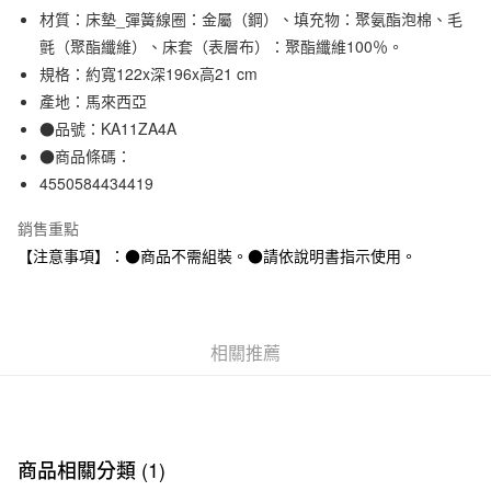
材質：床墊_彈簧線圈：金屬（鋼）、填充物：聚氨酯泡棉、毛
合作金庫商業銀行
第一商業銀行
LINE Pay
華南商業銀行
彰化商業銀行
氈（聚酯纖維）、床套（表層布）：聚酯纖維100％。
Apple Pay
上海商業儲蓄銀行
台北富邦商業銀行
規格：約寬122x深196x高21 cm
國泰世華商業銀行
兆豐國際商業銀行
產地：馬來西亞
街口支付
臺灣中小企業銀行
台中商業銀行
●品號：KA11ZA4A
匯豐（台灣）商業銀行
華泰商業銀行
悠遊付
●商品條碼：
聯邦商業銀行
遠東國際商業銀行
4550584434419
元大商業銀行
永豐商業銀行
運送方式
玉山商業銀行
星展（台灣）商業銀行
銷售重點
台新國際商業銀行
中國信託商業銀行
大型家具配送
查看運費
台灣樂天信用卡公司
【注意事項】：●商品不需組裝。●請依說明書指示使用。
滿 NT$30,000 (含以上) 免運費
相關推薦
商品相關分類 (1)