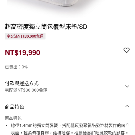
超高密度獨立筒包覆型床墊/SD
宅配滿NT$30,000免運
NT$19,990
已賣出：0件
付款與運送方式
宅配滿NT$30,000免運
付款方式
商品特色
信用卡一次付款
商品特色
信用卡分期付款
線徑1.4mm的獨立筒彈簧，搭配低反發聚氨酯發泡材製作的凹凸
3 期 0 利率 每期
NT$6,663
21家銀行
表面，輕柔包覆身體，維持睡姿。推薦給喜好睡感較軟的顧客。