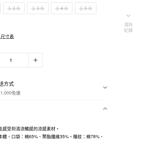
１２０
１３０
１４０
１５０
清除
紀錄
多尺寸表
送方式
1,000免運
次付款
能感受到清涼觸感的涼感素材。
期付款
本體、口袋：棉65%、聚酯纖維35%。羅紋：棉78%、