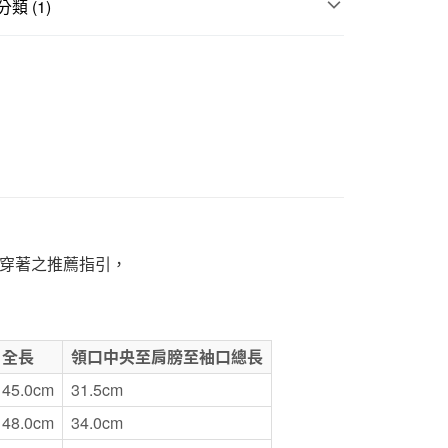
類 (1)
1取貨
童
5，滿NT$1,000(含以上)免運費
50，滿NT$2,000(含以上)免運費
門市自取
穿著之推薦指引，
全長
領口中央至肩膀至袖口總長
45.0cm
31.5cm
48.0cm
34.0cm