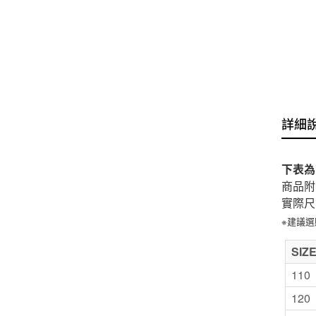
詳細
下表為
商品附
實際尺
※建議
SIZ
110
120