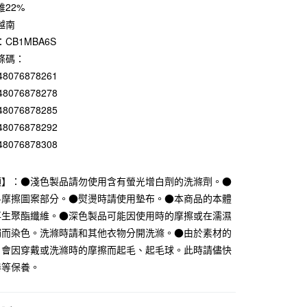
0 利率 每期
NT$66
21家銀行
維22%
越南
庫商業銀行
第一商業銀行
付款
業銀行
彰化商業銀行
CB1MBA6S
業儲蓄銀行
台北富邦商業銀行
條碼：
華商業銀行
兆豐國際商業銀行
48076878261
小企業銀行
台中商業銀行
48076878278
台灣）商業銀行
華泰商業銀行
48076878285
業銀行
遠東國際商業銀行
業銀行
永豐商業銀行
48076878292
業銀行
星展（台灣）商業銀行
48076878308
際商業銀行
中國信託商業銀行
天信用卡公司
項】：●淺色製品請勿使用含有螢光增白劑的洗滌劑。●
斗摩擦圖案部分。●熨燙時請使用墊布。●本商品的本體
付款
%再生聚酯纖維。●深色製品可能因使用時的摩擦或在濡濕
5，滿NT$1,000(含以上)免運費
觸而染色。洗滌時請和其他衣物分開洗滌。●由於素材的
家取貨
，會因穿戴或洗滌時的摩擦而起毛、起毛球。此時請儘快
5，滿NT$1,000(含以上)免運費
器等保養。
付款
5，滿NT$1,000(含以上)免運費