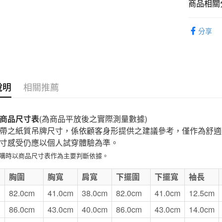
商品相關分
付款後7-1
童裝
兒
每筆NT$6
分享
宅配
每筆NT$1
無印良品
說明
相關推薦
免運費
商品尺寸表
(為商品平放後之實際測量數據)
帶之紙質吊牌尺寸，係依顧客身形提供之建議參考，僅作為舒適
寸感受仍應以個人試穿體驗為準。
選購時以商品尺寸表作為主要判斷依據。
E
胸圍
胸寬
肩寬
下擺圍
下擺寬
袖長
82.0cm
41.0cm
38.0cm
82.0cm
41.0cm
12.5cm
86.0cm
43.0cm
40.0cm
86.0cm
43.0cm
14.0cm