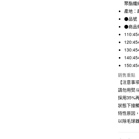
3 期 
聚酯纖
產地：
合作金
超商取貨
華南商
●品號：
LINE Pay
上海商
●商品
國泰世
110:45
Apple Pay
臺灣中
120:45
匯豐（
街口支付
130:45
聯邦商
元大商
140:45
悠遊付
玉山商
150:45
台新國
銷售重點
台灣樂
運送方式
【注意事
請勿用熨
全家取貨
採用35
每筆NT$6
狀態下接
付款後全
特性原因
每筆NT$6
以除毛球
7-11取貨
每筆NT$6