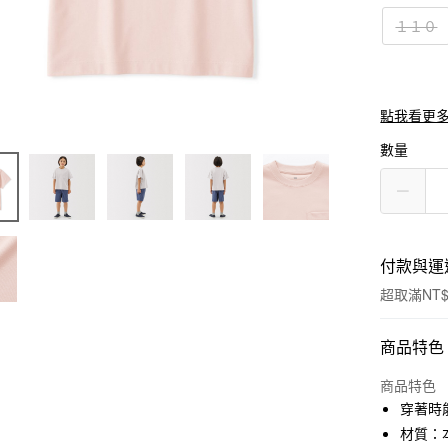
１１０
點我看更
數量
付款與運
超取滿NT$
付款方式
商品特色
信用卡一
商品特色
穿著時
信用卡分
材質：