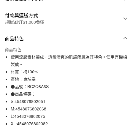
付款與運送方式
超取滿NT$1,000免運
付款方式
商品特色
信用卡一次付款
商品特色
信用卡分期付款
使用涼感素材製成，透氣清爽的肌膚觸感為其特色。使用有機棉
3 期 0 利率 每期
NT$370
21家銀行
製成。
材質：棉100%
合作金庫商業銀行
第一商業銀行
超商取貨付款
華南商業銀行
彰化商業銀行
產地：柬埔寨
LINE Pay
上海商業儲蓄銀行
台北富邦商業銀行
●品號：BC2Q8A6S
國泰世華商業銀行
兆豐國際商業銀行
●商品條碼：
Apple Pay
臺灣中小企業銀行
台中商業銀行
S:4548076802051
匯豐（台灣）商業銀行
華泰商業銀行
街口支付
M:4548076802068
聯邦商業銀行
遠東國際商業銀行
L:4548076802075
元大商業銀行
永豐商業銀行
悠遊付
玉山商業銀行
星展（台灣）商業銀行
XL:4548076802082
台新國際商業銀行
中國信託商業銀行
運送方式