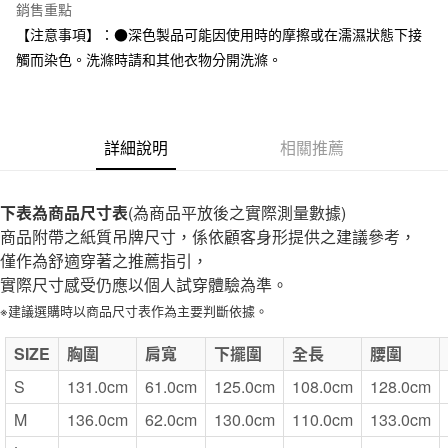
台灣樂天信用卡公司
銷售重點
全家取貨付款
【注意事項】：●深色製品可能因使用時的摩擦或在濡濕狀態下接
每筆NT$65，滿NT$1,000(含以上)免運費
觸而染色。洗滌時請和其他衣物分開洗滌。
付款後全家取貨
每筆NT$65，滿NT$1,000(含以上)免運費
詳細說明
相關推薦
7-11取貨付款
每筆NT$65，滿NT$1,000(含以上)免運費
下表為商品尺寸表
(為商品平放後之實際測量數據)
付款後7-11取貨
商品附帶之紙質吊牌尺寸，係依顧客身形提供之建議參考，
每筆NT$65，滿NT$1,000(含以上)免運費
僅作為舒適穿著之推薦指引，
實際尺寸感受仍應以個人試穿體驗為準。
宅配
※建議選購時以商品尺寸表作為主要判斷依據。
每筆NT$150，滿NT$2,000(含以上)免運費
無印良品門市自取
SIZE
胸圍
肩寬
下擺圍
全長
腰圍
免運費
S
131.0cm
61.0cm
125.0cm
108.0cm
128.0cm
M
136.0cm
62.0cm
130.0cm
110.0cm
133.0cm