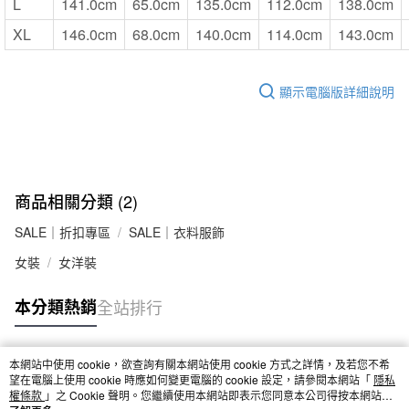
L
141.0cm
65.0cm
135.0cm
112.0cm
138.0cm
XL
146.0cm
68.0cm
140.0cm
114.0cm
143.0cm
顯示電腦版詳細說明
商品相關分類 (2)
SALE｜折扣專區
SALE｜衣料服飾
女裝
女洋裝
本分類熱銷
全站排行
本網站中使用 cookie，欲查詢有關本網站使用 cookie 方式之詳情，及若您不希
熱門標籤
望在電腦上使用 cookie 時應如何變更電腦的 cookie 設定，請參閱本網站「
隱私
權條款
」之 Cookie 聲明。您繼續使用本網站即表示您同意本公司得按本網站使