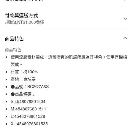
付款與運送方式
超取滿NT$1,000免運
付款方式
商品特色
信用卡一次付款
商品特色
信用卡分期付款
使用涼感素材製成，透氣清爽的肌膚觸感為其特色。使用有機棉
3 期 0 利率 每期
NT$370
21家銀行
製成。
材質：棉100%
合作金庫商業銀行
第一商業銀行
超商取貨付款
華南商業銀行
彰化商業銀行
產地：柬埔寨
LINE Pay
上海商業儲蓄銀行
台北富邦商業銀行
●品號：BC2Q7A6S
國泰世華商業銀行
兆豐國際商業銀行
●商品條碼：
Apple Pay
臺灣中小企業銀行
台中商業銀行
S:4548076801504
匯豐（台灣）商業銀行
華泰商業銀行
街口支付
M:4548076801511
聯邦商業銀行
遠東國際商業銀行
L:4548076801528
元大商業銀行
永豐商業銀行
悠遊付
玉山商業銀行
星展（台灣）商業銀行
XL:4548076801535
台新國際商業銀行
中國信託商業銀行
運送方式