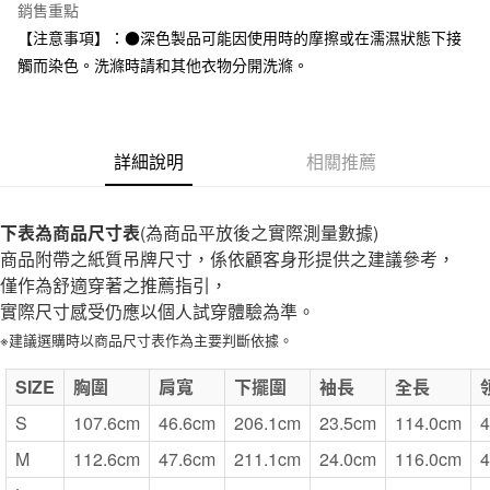
台灣樂天信用卡公司
銷售重點
全家取貨付款
【注意事項】：●深色製品可能因使用時的摩擦或在濡濕狀態下接
每筆NT$65，滿NT$1,000(含以上)免運費
觸而染色。洗滌時請和其他衣物分開洗滌。
付款後全家取貨
每筆NT$65，滿NT$1,000(含以上)免運費
詳細說明
相關推薦
7-11取貨付款
每筆NT$65，滿NT$1,000(含以上)免運費
下表為商品尺寸表
(為商品平放後之實際測量數據)
付款後7-11取貨
商品附帶之紙質吊牌尺寸，係依顧客身形提供之建議參考，
每筆NT$65，滿NT$1,000(含以上)免運費
僅作為舒適穿著之推薦指引，
實際尺寸感受仍應以個人試穿體驗為準。
宅配
※建議選購時以商品尺寸表作為主要判斷依據。
每筆NT$150，滿NT$2,000(含以上)免運費
無印良品門市自取
SIZE
胸圍
肩寬
下擺圍
袖長
全長
免運費
S
107.6cm
46.6cm
206.1cm
23.5cm
114.0cm
4
M
112.6cm
47.6cm
211.1cm
24.0cm
116.0cm
4