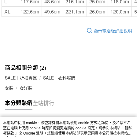
L
117.6cm
48.6cm
216.1cm
25.0cm
118.0cm
4
XL
122.6cm
49.6cm
221.1cm
26.0cm
120.0cm
5
顯示電腦版詳細說明
商品相關分類 (2)
SALE｜折扣專區
SALE｜衣料服飾
女裝
女洋裝
本分類熱銷
全站排行
本網站中使用 cookie，欲查詢有關本網站使用 cookie 方式之詳情，及若您不希
熱門標籤
望在電腦上使用 cookie 時應如何變更電腦的 cookie 設定，請參閱本網站「
隱私
權條款
」之 Cookie 聲明。您繼續使用本網站即表示您同意本公司得按本網站使