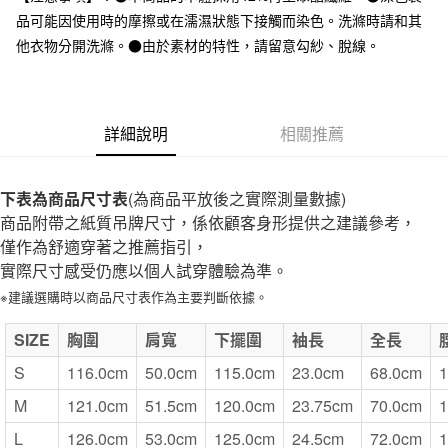
全家取貨付款
品可能因使用時的摩擦或在濡濕狀態下接觸而染色。洗滌時請和其
每筆NT$65，滿NT$1,000(含以上)免運費
他衣物分開洗滌。●由於素材的特性，請留意勾紗、脫線。
付款後全家取貨
每筆NT$65，滿NT$1,000(含以上)免運費
詳細說明
相關推薦
7-11取貨付款
每筆NT$65，滿NT$1,000(含以上)免運費
下表為商品尺寸表
(為商品平放後之實際測量數據)
付款後7-11取貨
商品附帶之紙質吊牌尺寸，係依顧客身形提供之建議參考，
每筆NT$65，滿NT$1,000(含以上)免運費
僅作為舒適穿著之推薦指引，
實際尺寸感受仍應以個人試穿體驗為準。
宅配
※建議選購時以商品尺寸表作為主要判斷依據。
每筆NT$150，滿NT$2,000(含以上)免運費
無印良品門市自取
SIZE
胸圍
肩寬
下擺圍
袖長
全長
免運費
S
116.0cm
50.0cm
115.0cm
23.0cm
68.0cm
1
M
121.0cm
51.5cm
120.0cm
23.75cm
70.0cm
1
L
126.0cm
53.0cm
125.0cm
24.5cm
72.0cm
1