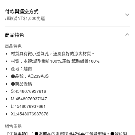
付款與運送方式
超取滿NT$1,000免運
付款方式
商品特色
信用卡一次付款
商品特色
信用卡分期付款
材質具有微小透氣孔，通風良好的涼爽材質。
3 期 0 利率 每期
NT$296
21家銀行
材質：本體:聚酯纖維100%,羅紋:聚酯纖維100%
產地：越南
合作金庫商業銀行
第一商業銀行
超商取貨付款
華南商業銀行
彰化商業銀行
●品號：AC239A6S
LINE Pay
上海商業儲蓄銀行
台北富邦商業銀行
●商品條碼：
國泰世華商業銀行
兆豐國際商業銀行
S:4548076937616
Apple Pay
臺灣中小企業銀行
台中商業銀行
M:4548076937647
匯豐（台灣）商業銀行
華泰商業銀行
街口支付
L:4548076937661
聯邦商業銀行
遠東國際商業銀行
XL:4548076937678
元大商業銀行
永豐商業銀行
悠遊付
玉山商業銀行
星展（台灣）商業銀行
銷售重點
台新國際商業銀行
中國信託商業銀行
運送方式
台灣樂天信用卡公司
【注意事項】：●本商品的本體採用42%再生聚酯纖維。●深色製