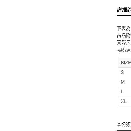
詳細
下表為
商品附
實際尺
※建議
SIZ
S
M
L
XL
本分類