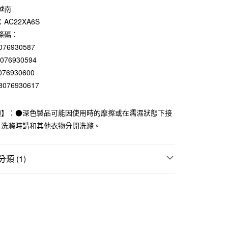
越南
庫商業銀行
第一商業銀行
付款
業銀行
彰化商業銀行
AC22XA6S
業儲蓄銀行
台北富邦商業銀行
條碼：
華商業銀行
兆豐國際商業銀行
076930587
小企業銀行
台中商業銀行
8076930594
台灣）商業銀行
華泰商業銀行
076930600
業銀行
遠東國際商業銀行
業銀行
永豐商業銀行
8076930617
業銀行
星展（台灣）商業銀行
際商業銀行
中國信託商業銀行
項】：●深色製品可能因使用時的摩擦或在濡濕狀態下接
天信用卡公司
。洗滌時請和其他衣物分開洗滌。
付款
5，滿NT$1,000(含以上)免運費
類 (1)
家取貨
上衣
5，滿NT$1,000(含以上)免運費
付款
5，滿NT$1,000(含以上)免運費