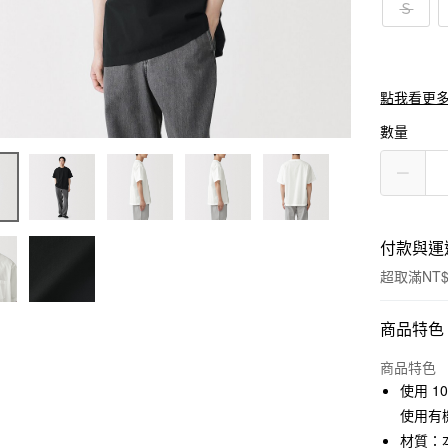
Ｓ
點我看更
數量
付款與運
超取滿NT$
付款方式
商品特色
信用卡一
商品特色
使用 
信用卡分
使用有
3 期 
材質：本