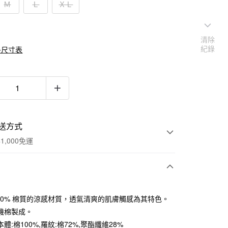
Ｍ
Ｌ
ＸＬ
清除
紀錄
多尺寸表
送方式
1,000免運
次付款
100% 棉質的涼感材質，透氣清爽的肌膚觸感為其特色。
期付款
機棉製成。
0 利率 每期
NT$263
21家銀行
體:棉100%,羅紋:棉72%,聚酯纖維28%