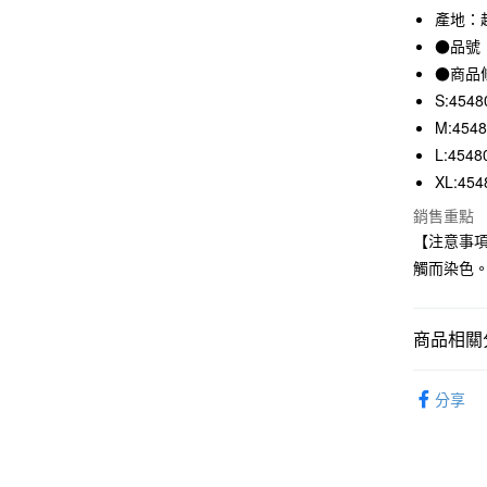
產地：
合作金
超商取貨
華南商
●品號：
LINE Pay
上海商
●商品
國泰世
S:4548
Apple Pay
臺灣中
M:454
匯豐（
街口支付
L:4548
聯邦商
元大商
XL:454
悠遊付
玉山商
銷售重點
台新國
【注意事
台灣樂
運送方式
觸而染色
全家取貨
每筆NT$6
商品相關分
付款後全
男裝
男
每筆NT$6
分享
7-11取貨
每筆NT$6