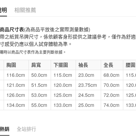
付款後7-1
說明
相關推薦
每筆NT$6
宅配
商品尺寸表
(為商品平放後之實際測量數據)
每筆NT$1
帶之紙質吊牌尺寸，係依顧客身形提供之建議參考，僅作為舒適
寸感受仍應以個人試穿體驗為準。
無印良品
選購時以商品尺寸表作為主要判斷依據。
免運費
E
胸圍
肩寬
下擺圍
袖長
全長
腰圍
116.0cm
50.0cm
115.0cm
23.0cm
68.0cm
115
121.0cm
51.5cm
120.0cm
23.75cm
70.0cm
120
126.0cm
53.0cm
125.0cm
24.5cm
72.0cm
125
134.0cm
55.0cm
133.0cm
25.0cm
74.0cm
133
熱銷
全站排行