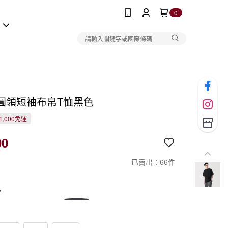
0
報
圓領短袖布帛T恤黑色
1,000免運
90
已賣出：66件
色