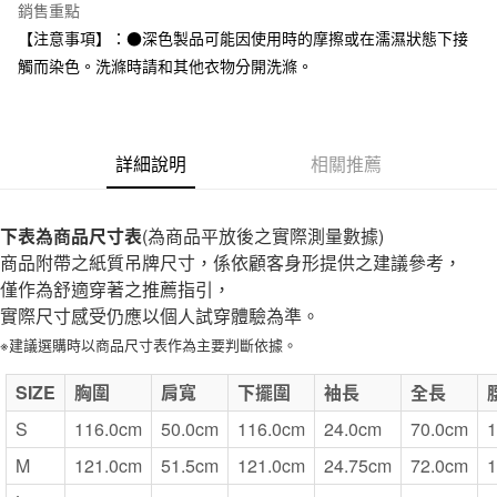
台灣樂天信用卡公司
銷售重點
全家取貨付款
【注意事項】：●深色製品可能因使用時的摩擦或在濡濕狀態下接
每筆NT$65，滿NT$1,000(含以上)免運費
觸而染色。洗滌時請和其他衣物分開洗滌。
付款後全家取貨
每筆NT$65，滿NT$1,000(含以上)免運費
詳細說明
相關推薦
7-11取貨付款
每筆NT$65，滿NT$1,000(含以上)免運費
下表為商品尺寸表
(為商品平放後之實際測量數據)
付款後7-11取貨
商品附帶之紙質吊牌尺寸，係依顧客身形提供之建議參考，
每筆NT$65，滿NT$1,000(含以上)免運費
僅作為舒適穿著之推薦指引，
實際尺寸感受仍應以個人試穿體驗為準。
宅配
※建議選購時以商品尺寸表作為主要判斷依據。
每筆NT$150，滿NT$2,000(含以上)免運費
無印良品門市自取
SIZE
胸圍
肩寬
下擺圍
袖長
全長
免運費
S
116.0cm
50.0cm
116.0cm
24.0cm
70.0cm
1
M
121.0cm
51.5cm
121.0cm
24.75cm
72.0cm
1