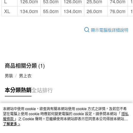
L
126.0cm
53.0cm
126.0cm
25.5cm
74.0cm
1
XL
134.0cm
55.0cm
134.0cm
26.0cm
76.0cm
1
顯示電腦版詳細說明
商品相關分類 (1)
男裝
男上衣
本分類熱銷
全站排行
本網站中使用 cookie，欲查詢有關本網站使用 cookie 方式之詳情，及若您不希
熱門標籤
望在電腦上使用 cookie 時應如何變更電腦的 cookie 設定，請參閱本網站「
隱私
權條款
」之 Cookie 聲明。您繼續使用本網站即表示您同意本公司得按本網站使
用條款之 Cookie 聲明使用 cookie。
了解更多 >