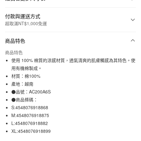
付款與運送方式
超取滿NT$1,000免運
付款方式
商品特色
信用卡一次付款
商品特色
信用卡分期付款
使用 100% 棉質的涼感材質，透氣清爽的肌膚觸感為其特色。使
3 期 0 利率 每期
NT$210
21家銀行
用有機棉製成。
材質：棉100%
合作金庫商業銀行
第一商業銀行
超商取貨付款
華南商業銀行
彰化商業銀行
產地：越南
LINE Pay
上海商業儲蓄銀行
台北富邦商業銀行
●品號：AC200A6S
國泰世華商業銀行
兆豐國際商業銀行
●商品條碼：
Apple Pay
臺灣中小企業銀行
台中商業銀行
S:4548076918868
匯豐（台灣）商業銀行
華泰商業銀行
街口支付
M:4548076918875
聯邦商業銀行
遠東國際商業銀行
L:4548076918882
元大商業銀行
永豐商業銀行
悠遊付
玉山商業銀行
星展（台灣）商業銀行
XL:4548076918899
台新國際商業銀行
中國信託商業銀行
運送方式