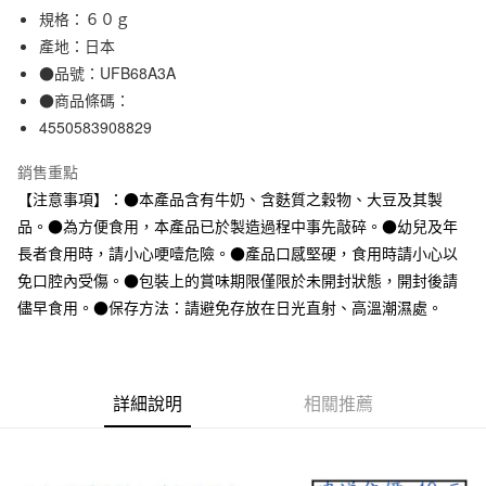
規格：６０ｇ
合作金庫商業銀行
第一商業銀行
超商取貨付款
華南商業銀行
彰化商業銀行
產地：日本
LINE Pay
上海商業儲蓄銀行
台北富邦商業銀行
●品號：UFB68A3A
國泰世華商業銀行
兆豐國際商業銀行
●商品條碼：
Apple Pay
臺灣中小企業銀行
台中商業銀行
4550583908829
匯豐（台灣）商業銀行
華泰商業銀行
街口支付
聯邦商業銀行
遠東國際商業銀行
銷售重點
元大商業銀行
永豐商業銀行
悠遊付
【注意事項】：●本產品含有牛奶、含麩質之穀物、大豆及其製
玉山商業銀行
星展（台灣）商業銀行
品。●為方便食用，本產品已於製造過程中事先敲碎。●幼兒及年
台新國際商業銀行
中國信託商業銀行
運送方式
台灣樂天信用卡公司
長者食用時，請小心哽噎危險。●產品口感堅硬，食用時請小心以
全家取貨付款
免口腔內受傷。●包裝上的賞味期限僅限於未開封狀態，開封後請
每筆NT$65，滿NT$1,000(含以上)免運費
儘早食用。●保存方法：請避免存放在日光直射、高溫潮濕處。
付款後全家取貨
每筆NT$65，滿NT$1,000(含以上)免運費
詳細說明
相關推薦
7-11取貨付款
每筆NT$65，滿NT$1,000(含以上)免運費
付款後7-11取貨