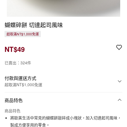
蝴蝶碎餅 切達起司風味
超取滿NT$1,000免運
NT$49
已賣出：324件
付款與運送方式
超取滿NT$1,000免運
付款方式
商品特色
信用卡一次付款
商品特色
信用卡分期付款
將歐美生活中常見的蝴蝶餅敲碎成小塊狀，加入切達起司風味，
3 期 0 利率 每期
NT$16
21家銀行
製成方便享用的零食。