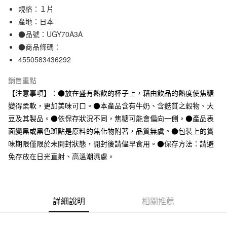
規格：１片
合作金庫商業銀行
第一商業銀行
超商取貨付款
華南商業銀行
彰化商業銀行
產地：日本
LINE Pay
上海商業儲蓄銀行
台北富邦商業銀行
●品號：UGY70A3A
國泰世華商業銀行
兆豐國際商業銀行
●商品條碼：
Apple Pay
臺灣中小企業銀行
台中商業銀行
4550583436292
匯豐（台灣）商業銀行
華泰商業銀行
街口支付
聯邦商業銀行
遠東國際商業銀行
銷售重點
元大商業銀行
永豐商業銀行
悠遊付
【注意事項】：●放在盛有熱飲的杯子上，藉由飲品的熱度使焦糖
玉山商業銀行
星展（台灣）商業銀行
變得柔軟，更加美味可口。●本產品含有牛奶、含麩質之穀物、大
台新國際商業銀行
中國信託商業銀行
運送方式
台灣樂天信用卡公司
豆及其製品。●依保存狀況不同，焦糖可能會偏向一側。●產品表
全家取貨付款
面變黑或黑色斑點是原料的焦化物附著，品質無虞。●包裝上的賞
每筆NT$65，滿NT$1,000(含以上)免運費
味期限僅限於未開封狀態，開封後請儘早食用。●保存方法：請避
免存放在日光直射、高溫潮濕處。
付款後全家取貨
每筆NT$65，滿NT$1,000(含以上)免運費
7-11取貨付款
詳細說明
相關推薦
每筆NT$65，滿NT$1,000(含以上)免運費
付款後7-11取貨