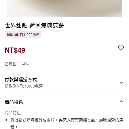
世界甜點 荷蘭焦糖煎餅
超取滿NT$1,000免運
NT$49
已賣出：64件
付款與運送方式
超取滿NT$1,000免運
付款方式
商品特色
信用卡一次付款
商品特色
信用卡分期付款
將薄鬆餅烘烤後分成兩片，再夾入帶有肉桂香氣、風味濃郁的焦
3 期 0 利率 每期
NT$16
21家銀行
糖。