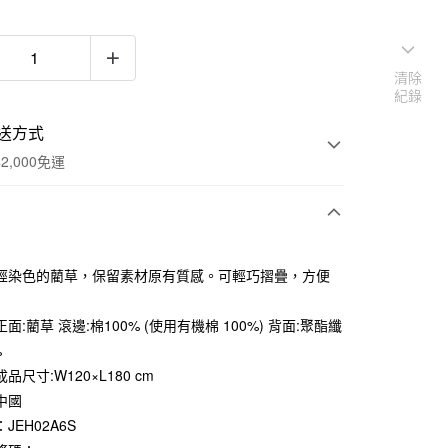
清除
紀錄
送方式
2,000免運
次付款
經染色的藺草，保留素材原有質感。可輕巧摺疊，方便
期付款
0 利率 每期
NT$344
21家銀行
面:藺草 滾邊:棉100% (使用有機棉 100%) 背面:聚酯纖
%
庫商業銀行
第一商業銀行
業銀行
彰化商業銀行
品尺寸:W120×L180 cm
業儲蓄銀行
台北富邦商業銀行
中國
華商業銀行
兆豐國際商業銀行
JEH02A6S
小企業銀行
台中商業銀行