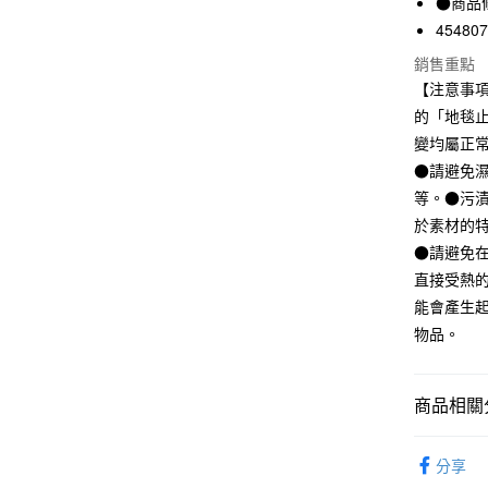
●商品
匯豐（
悠遊付
45480
聯邦商
元大商
銷售重點
玉山商
【注意事
運送方式
台新國
的「地毯
台灣樂
宅配
變均屬正
每筆NT$1
●請避免
等。●污
於素材的
●請避免
直接受熱
能會產生
物品。
商品相關分
SALE｜
分享
客廳織品