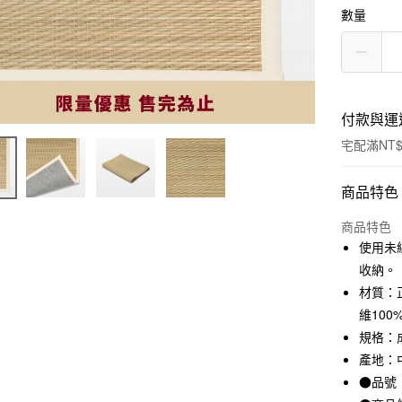
數量
付款與運
宅配滿NT$
付款方式
商品特色
信用卡一
商品特色
使用未
信用卡分
收納。
3 期 
材質：正
維100
合作金
LINE Pay
華南商
規格：成
Apple Pay
上海商
產地：
國泰世
●品號：
街口支付
臺灣中