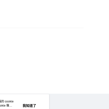
坐墊｜地墊
 cookie
網站地圖
我知道了
kie 聲明