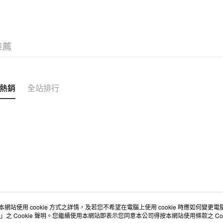
客廳織品
推薦
熱銷
全站排行
本網站使用 cookie 方式之詳情，及若您不希望在電腦上使用 cookie 時應如何變更電腦的
店舖情報
空間改造企劃服務
會員服務
」之 Cookie 聲明。您繼續使用本網站即表示您同意本公司得按本網站使用條款之 Coo
門市服務
大宗採購
人才招募