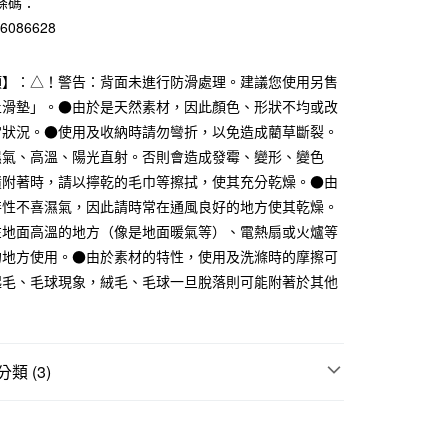
條碼：
台灣）商業銀行
華泰商業銀行
76086628
業銀行
遠東國際商業銀行
業銀行
永豐商業銀行
業銀行
星展（台灣）商業銀行
項】：△！警告：背面未進行防滑處理。建議您使用另售
際商業銀行
中國信託商業銀行
止滑墊」。●由於是天然素材，因此顏色、形狀不均或改
天信用卡公司
常狀況。●使用及收納時請勿彎折，以免造成藺草斷裂。
50，滿NT$2,000(含以上)免運費
濕氣、高溫、陽光直射。否則會造成發霉、變形、變色
漬附著時，請以擰乾的毛巾等擦拭，使其充分乾燥。●由
特性不喜濕氣，因此請時常在通風良好的地方使其乾燥。
在地面高溫的地方（像是地面暖氣等）、電熱扇或火爐等
的地方使用。●由於素材的特性，使用及洗滌時的摩擦可
起毛、毛球現象，絨毛、毛球一旦脫落則可能附著於其他
類 (3)
折扣專區
SALE｜生活雜貨
靠枕｜抱枕｜抱枕套