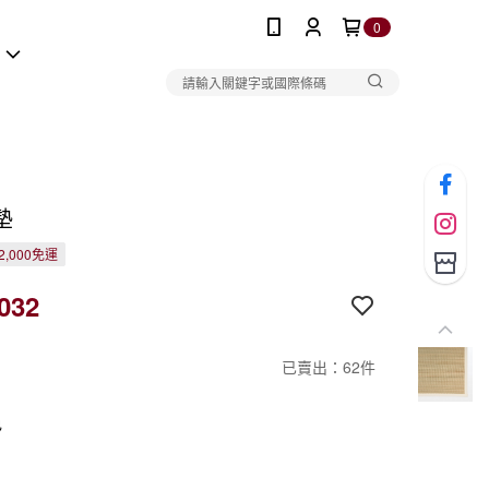
0
報
墊
2,000免運
032
已賣出：62件
色