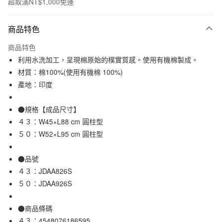
超取滿NT$1,000免運
付款方式
商品特色
信用卡一次付款
商品特色
信用卡分期付款
利用水洗加工，呈現棉原始的樸實質感。使用有機棉製成。
3 期 0 利率 每期
NT$63
21家銀行
材質：棉100%(使用有機棉 100%)
產地：印度
合作金庫商業銀行
第一商業銀行
超商取貨付款
華南商業銀行
彰化商業銀行
LINE Pay
上海商業儲蓄銀行
台北富邦商業銀行
●規格【成品尺寸】
國泰世華商業銀行
兆豐國際商業銀行
４３：W45×L88 cm 圓柱型
Apple Pay
臺灣中小企業銀行
台中商業銀行
５０：W52×L95 cm 圓柱型
匯豐（台灣）商業銀行
華泰商業銀行
街口支付
聯邦商業銀行
遠東國際商業銀行
●品號
元大商業銀行
永豐商業銀行
悠遊付
玉山商業銀行
星展（台灣）商業銀行
４３：JDAA826S
台新國際商業銀行
中國信託商業銀行
５０：JDAA926S
運送方式
台灣樂天信用卡公司
全家取貨付款
●商品條碼
每筆NT$65，滿NT$1,000(含以上)免運費
４３：4548076186595