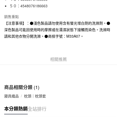
５０：4548076186663
付款後全家取貨
每筆NT$65，滿NT$1,000(含以上)免運費
銷售重點
7-11取貨付款
【注意事項】：●淺色製品請勿使用含有螢光增白劑的洗滌劑。●
深色製品可能因使用時的摩擦或在濡濕狀態下接觸而染色。洗滌時
每筆NT$65，滿NT$1,000(含以上)免運費
請和其他衣物分開洗滌。●商檢字號：M33A07。
付款後7-11取貨
每筆NT$65，滿NT$1,000(含以上)免運費
宅配
相關推薦
每筆NT$150，滿NT$2,000(含以上)免運費
無印良品門市自取
免運費
商品相關分類 (1)
寢具織品
枕頭｜枕頭套
本分類熱銷
全站排行