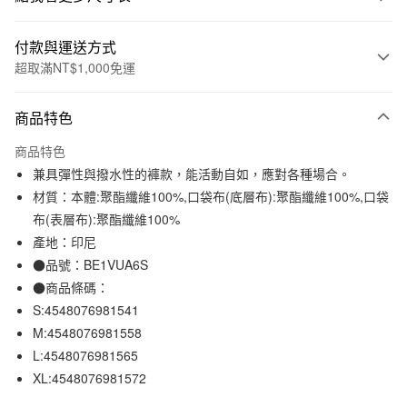
付款與運送方式
超取滿NT$1,000免運
付款方式
商品特色
信用卡一次付款
商品特色
信用卡分期付款
兼具彈性與撥水性的褲款，能活動自如，應對各種場合。
3 期 0 利率 每期
NT$210
21家銀行
材質：本體:聚酯纖維100%,口袋布(底層布):聚酯纖維100%,口袋
布(表層布):聚酯纖維100%
合作金庫商業銀行
第一商業銀行
超商取貨付款
華南商業銀行
彰化商業銀行
產地：印尼
LINE Pay
上海商業儲蓄銀行
台北富邦商業銀行
●品號：BE1VUA6S
國泰世華商業銀行
兆豐國際商業銀行
●商品條碼：
Apple Pay
臺灣中小企業銀行
台中商業銀行
S:4548076981541
匯豐（台灣）商業銀行
華泰商業銀行
街口支付
M:4548076981558
聯邦商業銀行
遠東國際商業銀行
L:4548076981565
元大商業銀行
永豐商業銀行
悠遊付
玉山商業銀行
星展（台灣）商業銀行
XL:4548076981572
台新國際商業銀行
中國信託商業銀行
運送方式