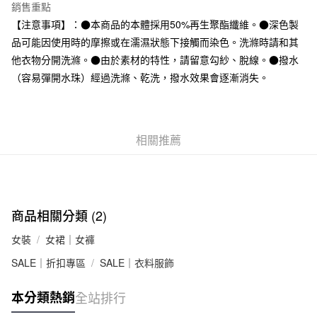
台灣樂天信用卡公司
銷售重點
全家取貨付款
【注意事項】：●本商品的本體採用50%再生聚酯纖維。●深色製
每筆NT$65，滿NT$1,000(含以上)免運費
品可能因使用時的摩擦或在濡濕狀態下接觸而染色。洗滌時請和其
他衣物分開洗滌。●由於素材的特性，請留意勾紗、脫線。●撥水
付款後全家取貨
（容易彈開水珠）經過洗滌、乾洗，撥水效果會逐漸消失。
每筆NT$65，滿NT$1,000(含以上)免運費
7-11取貨付款
每筆NT$65，滿NT$1,000(含以上)免運費
相關推薦
付款後7-11取貨
每筆NT$65，滿NT$1,000(含以上)免運費
宅配
商品相關分類 (2)
每筆NT$150，滿NT$2,000(含以上)免運費
女裝
女裙｜女褲
無印良品門市自取
SALE｜折扣專區
SALE｜衣料服飾
免運費
本分類熱銷
全站排行