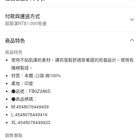
付款與運送方式
超取滿NT$1,000免運
付款方式
商品特色
信用卡一次付款
商品特色
信用卡分期付款
使用不貼肌膚的素材，講究寬鬆舒適穿著感的剪裁設計。使用有
3 期 0 利率 每期
NT$424
21家銀行
機棉製成。
材質：本體､口袋:棉100%
合作金庫商業銀行
第一商業銀行
超商取貨付款
華南商業銀行
彰化商業銀行
產地：印度
LINE Pay
上海商業儲蓄銀行
台北富邦商業銀行
●品號：FB0Z2A6S
國泰世華商業銀行
兆豐國際商業銀行
●商品條碼：
Apple Pay
臺灣中小企業銀行
台中商業銀行
M:4548076449409
匯豐（台灣）商業銀行
華泰商業銀行
街口支付
L:4548076449416
聯邦商業銀行
遠東國際商業銀行
XL:4548076449423
元大商業銀行
永豐商業銀行
悠遊付
玉山商業銀行
星展（台灣）商業銀行
銷售重點
台新國際商業銀行
中國信託商業銀行
運送方式