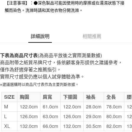
台灣樂天信用卡公司
【注意事項】：●深色製品可能因使用時的摩擦或在濡濕狀態下接
全家取貨付款
觸而染色。洗滌時請和其他衣物分開洗滌。
每筆NT$65，滿NT$1,000(含以上)免運費
付款後全家取貨
每筆NT$65，滿NT$1,000(含以上)免運費
詳細說明
相關推薦
7-11取貨付款
每筆NT$65，滿NT$1,000(含以上)免運費
下表為商品尺寸表
(為商品平放後之實際測量數據)
商品附帶之紙質吊牌尺寸，係依顧客身形提供之建議參考，
付款後7-11取貨
僅作為舒適穿著之推薦指引，
每筆NT$65，滿NT$1,000(含以上)免運費
實際尺寸感受仍應以個人試穿體驗為準。
宅配
※建議選購時以商品尺寸表作為主要判斷依據。
每筆NT$150，滿NT$2,000(含以上)免運費
SIZE
胸圍
肩寬
下擺圍
袖長
全長
腰
無印良品門市自取
M
122.0cm
61.0cm
122.0cm
28.0cm
78.0cm
12
免運費
L
126.0cm
63.0cm
126.0cm
29.0cm
80.0cm
12
XL
132.0cm
66.0cm
132.0cm
30.5cm
82.0cm
13