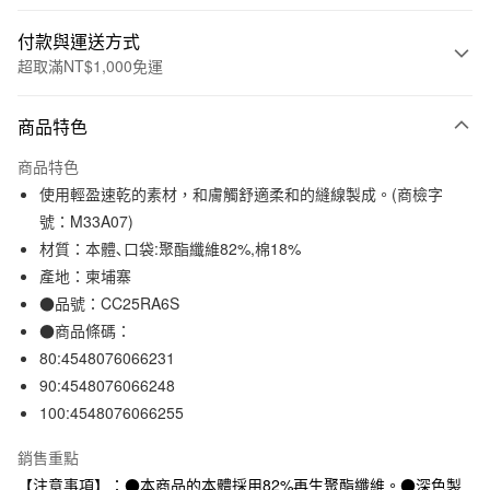
付款與運送方式
超取滿NT$1,000免運
付款方式
商品特色
信用卡一次付款
商品特色
信用卡分期付款
使用輕盈速乾的素材，和膚觸舒適柔和的縫線製成。(商檢字
3 期 0 利率 每期
NT$130
21家銀行
號：M33A07)
材質：本體､口袋:聚酯纖維82%,棉18%
合作金庫商業銀行
第一商業銀行
超商取貨付款
華南商業銀行
彰化商業銀行
產地：柬埔寨
LINE Pay
上海商業儲蓄銀行
台北富邦商業銀行
●品號：CC25RA6S
國泰世華商業銀行
兆豐國際商業銀行
●商品條碼：
Apple Pay
臺灣中小企業銀行
台中商業銀行
80:4548076066231
匯豐（台灣）商業銀行
華泰商業銀行
街口支付
90:4548076066248
聯邦商業銀行
遠東國際商業銀行
100:4548076066255
元大商業銀行
永豐商業銀行
悠遊付
玉山商業銀行
星展（台灣）商業銀行
銷售重點
台新國際商業銀行
中國信託商業銀行
運送方式
台灣樂天信用卡公司
【注意事項】：●本商品的本體採用82%再生聚酯纖維。●深色製