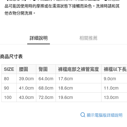
全家取貨付款
品可能因使用時的摩擦或在濡濕狀態下接觸而染色。洗滌時請和其
每筆NT$65，滿NT$1,000(含以上)免運費
他衣物分開洗滌。
付款後全家取貨
每筆NT$65，滿NT$1,000(含以上)免運費
詳細說明
相關推薦
7-11取貨付款
每筆NT$65，滿NT$1,000(含以上)免運費
商品尺寸表
付款後7-11取貨
每筆NT$65，滿NT$1,000(含以上)免運費
SIZE
腰圍
臀圍
褲檔底部之褲管寬度
褲檔以下長
宅配
80
39.0cm
64.0cm
17.6cm
9.0cm
每筆NT$150，滿NT$2,000(含以上)免運費
90
41.0cm
68.0cm
18.6cm
11.0cm
無印良品門市自取
100
43.0cm
72.0cm
19.6cm
13.0cm
免運費
顯示電腦版詳細說明