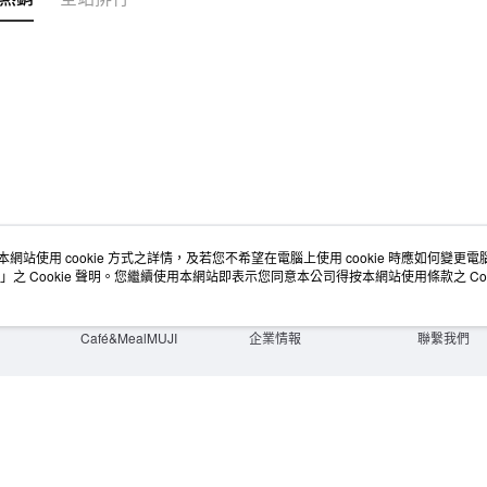
本網站使用 cookie 方式之詳情，及若您不希望在電腦上使用 cookie 時應如何變更電腦的
店舖情報
空間改造企劃服務
會員服務
」之 Cookie 聲明。您繼續使用本網站即表示您同意本公司得按本網站使用條款之 Coo
門市服務
大宗採購
人才招募
門市活動講座
隱私權及網站使用條款
顧客服務
活動特集
最新消息
購物說明
Café&MealMUJI
企業情報
聯繫我們
Copyright©Ryohin Keikaku Co., Ltd. 