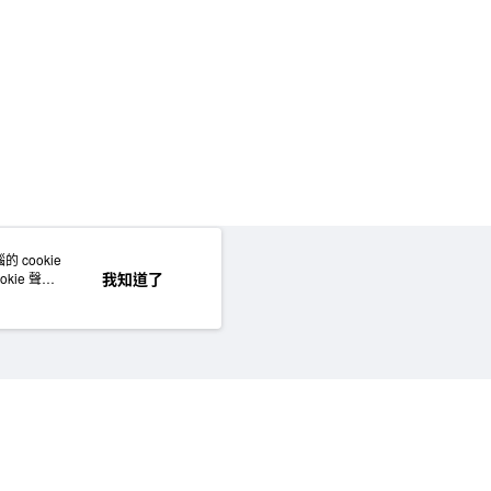
 cookie
網站地圖
我知道了
kie 聲明
©MUJI (Taiwan) Co., Ltd. All rights reserved.擁有及保留本網站所有權利。