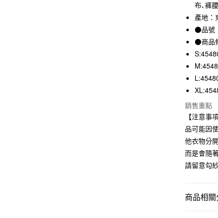
3 期 
布､褲腰
產地：
合作金
超商取貨
華南商
●品號：
LINE Pay
上海商
●商品
國泰世
S:4548
Apple Pay
臺灣中
M:454
匯豐（
街口支付
L:4548
聯邦商
元大商
XL:454
悠遊付
玉山商
銷售重點
台新國
【注意事
台灣樂
運送方式
品可能因
他衣物分
全家取貨
而是會隨
每筆NT$6
請留意勾
付款後全
每筆NT$6
商品相關分
7-11取貨
男裝
男
每筆NT$6