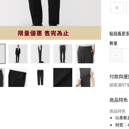
Ｓ
點我看更
數量
付款與運
超取滿NT$
付款方式
商品特色
信用卡一
商品特色
以柔軟
信用卡分
材質：本