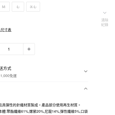
Ｍ
Ｌ
ＸＬ
清除
紀錄
多尺寸表
送方式
1,000免運
次付款
且具彈性的針織材質製成。產品部分使用再生材質。
期付款
體:聚酯纖維61%,嫘縈20%,尼龍14%,彈性纖維5%,口袋