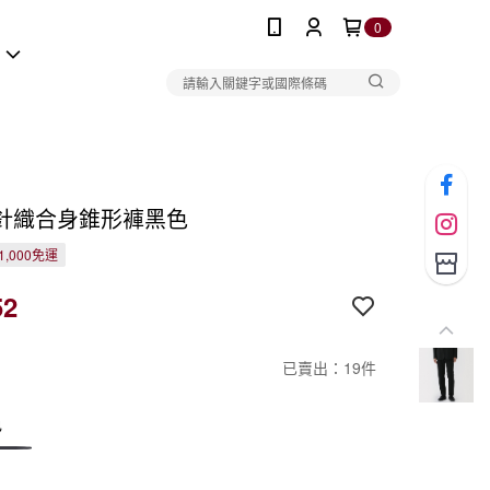
0
報
針織合身錐形褲黑色
1,000免運
52
已賣出：19件
色