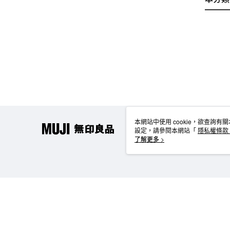
本網站中使用 cookie，欲查詢有關
設定，請參閱本網站「
隱私權條款
使用 cookie。
了解更多 >
TW-MWG1-61-38 Web2.0 Default (TW)
台灣