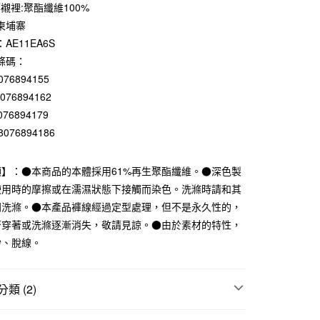
0 利率 每期
NT$317
21家銀行
襯裡:聚酯纖維100%
柬埔寨
庫商業銀行
第一商業銀行
付款
業銀行
彰化商業銀行
AE11EA6S
業儲蓄銀行
台北富邦商業銀行
條碼：
華商業銀行
兆豐國際商業銀行
076894155
小企業銀行
台中商業銀行
8076894162
台灣）商業銀行
華泰商業銀行
076894179
業銀行
遠東國際商業銀行
業銀行
永豐商業銀行
8076894186
業銀行
星展（台灣）商業銀行
際商業銀行
中國信託商業銀行
項】：●本商品的本體採用61%再生聚酯纖維。●深色製
天信用卡公司
使用時的摩擦或在濡濕狀態下接觸而染色。洗滌時請和其
開洗滌。●本產品褲線經過定型處理，但不是永久性的，
付款
著穿著或洗滌逐漸消失，敬請見諒。●由於素材的特性，
5，滿NT$1,000(含以上)免運費
紗、脫線。
家取貨
5，滿NT$1,000(含以上)免運費
類 (2)
付款
褲
5，滿NT$1,000(含以上)免運費