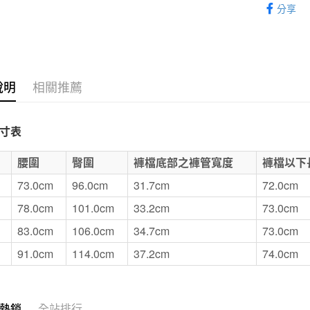
分享
SALE｜
付款後7-1
每筆NT$6
宅配
說明
相關推薦
每筆NT$1
無印良品
寸表
免運費
E
腰圍
臀圍
褲檔底部之褲管寬度
褲檔以下
73.0cm
96.0cm
31.7cm
72.0cm
78.0cm
101.0cm
33.2cm
73.0cm
83.0cm
106.0cm
34.7cm
73.0cm
91.0cm
114.0cm
37.2cm
74.0cm
熱銷
全站排行