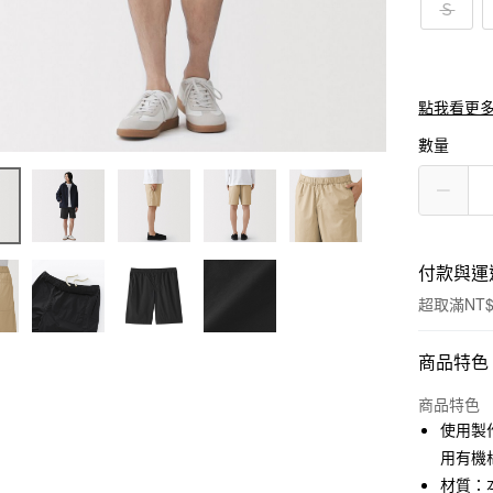
Ｓ
點我看更
數量
付款與運
超取滿NT$
付款方式
商品特色
信用卡一
商品特色
使用製
信用卡分
用有機
3 期 
材質：本