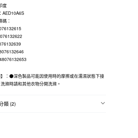
印度
庫商業銀行
第一商業銀行
付款
業銀行
彰化商業銀行
AED10A6S
業儲蓄銀行
台北富邦商業銀行
條碼：
華商業銀行
兆豐國際商業銀行
076132615
小企業銀行
台中商業銀行
8076132622
台灣）商業銀行
華泰商業銀行
076132639
業銀行
遠東國際商業銀行
業銀行
永豐商業銀行
8076132646
業銀行
星展（台灣）商業銀行
48076132653
際商業銀行
中國信託商業銀行
天信用卡公司
項】：●深色製品可能因使用時的摩擦或在濡濕狀態下接
。洗滌時請和其他衣物分開洗滌。
付款
5，滿NT$1,000(含以上)免運費
類 (2)
家取貨
5，滿NT$1,000(含以上)免運費
褲
付款
｜舒適清爽✨
5，滿NT$1,000(含以上)免運費