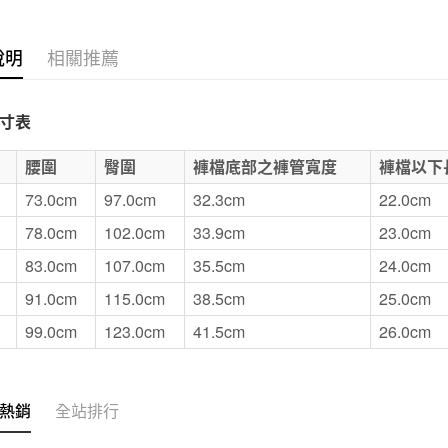
付款後7-1
每筆NT$6
說明
相關推薦
宅配
每筆NT$1
寸表
無印良品
E
腰圍
臀圍
褲檔底部之褲管寬度
褲檔以下
免運費
73.0cm
97.0cm
32.3cm
22.0cm
78.0cm
102.0cm
33.9cm
23.0cm
83.0cm
107.0cm
35.5cm
24.0cm
91.0cm
115.0cm
38.5cm
25.0cm
99.0cm
123.0cm
41.5cm
26.0cm
熱銷
全站排行