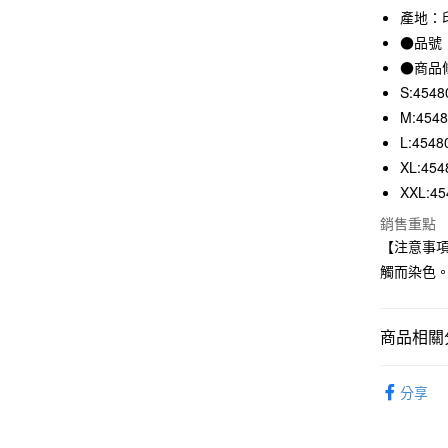
產地：
合作金
超商取貨
華南商
●品號：
LINE Pay
上海商
●商品
國泰世
S:4548
Apple Pay
臺灣中
M:454
匯豐（
街口支付
L:4548
聯邦商
元大商
XL:454
悠遊付
玉山商
XXL:45
台新國
銷售重點
台灣樂
運送方式
【注意事
觸而染色
全家取貨
每筆NT$6
商品相關分
付款後全
每筆NT$6
男裝
男
分享
7-11取貨
夏日穿搭
每筆NT$6