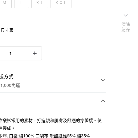
Ｍ
Ｌ
ＸＬ
ＸＸＬ
清除
紀錄
多尺寸表
送方式
1,000免運
次付款
作襯衫常用的素材，打造親和肌膚及舒適的穿著感。使
期付款
棉製成。
0 利率 每期
NT$163
21家銀行
體､口袋:棉100%,口袋布:聚酯纖維65%,棉35%