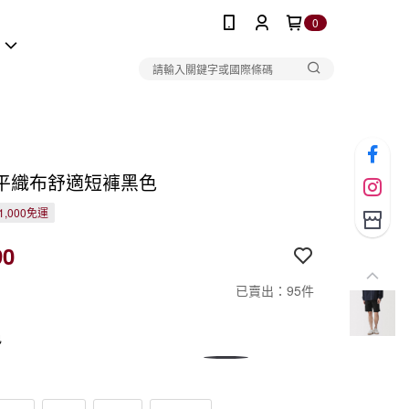
0
報
平織布舒適短褲黑色
1,000免運
90
已賣出：95件
色