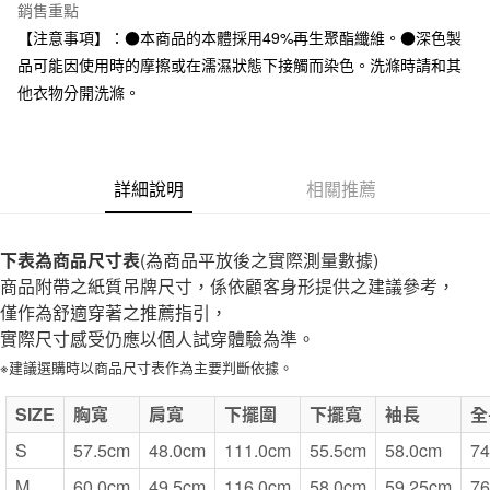
台灣樂天信用卡公司
銷售重點
全家取貨付款
【注意事項】：●本商品的本體採用49%再生聚酯纖維。●深色製
每筆NT$65，滿NT$1,000(含以上)免運費
品可能因使用時的摩擦或在濡濕狀態下接觸而染色。洗滌時請和其
他衣物分開洗滌。
付款後全家取貨
每筆NT$65，滿NT$1,000(含以上)免運費
7-11取貨付款
詳細說明
相關推薦
每筆NT$65，滿NT$1,000(含以上)免運費
付款後7-11取貨
下表為商品尺寸表
(為商品平放後之實際測量數據)
每筆NT$65，滿NT$1,000(含以上)免運費
商品附帶之紙質吊牌尺寸，係依顧客身形提供之建議參考，
僅作為舒適穿著之推薦指引，
宅配
實際尺寸感受仍應以個人試穿體驗為準。
每筆NT$150，滿NT$2,000(含以上)免運費
※建議選購時以商品尺寸表作為主要判斷依據。
無印良品門市自取
SIZE
免運費
胸寬
肩寬
下擺圍
下擺寬
袖長
全
S
57.5cm
48.0cm
111.0cm
55.5cm
58.0cm
74
M
60.0cm
49.5cm
116.0cm
58.0cm
59.25cm
76