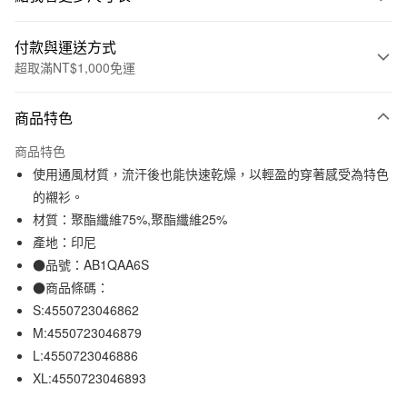
付款與運送方式
超取滿NT$1,000免運
付款方式
商品特色
信用卡一次付款
商品特色
信用卡分期付款
使用通風材質，流汗後也能快速乾燥，以輕盈的穿著感受為特色
3 期 0 利率 每期
NT$264
21家銀行
的襯衫。
材質：聚酯纖維75%,聚酯纖維25%
合作金庫商業銀行
第一商業銀行
超商取貨付款
華南商業銀行
彰化商業銀行
產地：印尼
LINE Pay
上海商業儲蓄銀行
台北富邦商業銀行
●品號：AB1QAA6S
國泰世華商業銀行
兆豐國際商業銀行
●商品條碼：
Apple Pay
臺灣中小企業銀行
台中商業銀行
S:4550723046862
匯豐（台灣）商業銀行
華泰商業銀行
街口支付
M:4550723046879
聯邦商業銀行
遠東國際商業銀行
L:4550723046886
元大商業銀行
永豐商業銀行
悠遊付
玉山商業銀行
星展（台灣）商業銀行
XL:4550723046893
台新國際商業銀行
中國信託商業銀行
運送方式