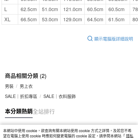
L
62.5cm
51.0cm
121.0cm
60.5cm
60.5cm
78
XL
66.5cm
53.0cm
129.0cm
64.5cm
61.5cm
80
顯示電腦版詳細說明
商品相關分類 (2)
男裝
男上衣
SALE｜折扣專區
SALE｜衣料服飾
本分類熱銷
全站排行
本網站中使用 cookie，欲查詢有關本網站使用 cookie 方式之詳情，及若您不希
熱門標籤
望在電腦上使用 cookie 時應如何變更電腦的 cookie 設定，請參閱本網站「
隱私