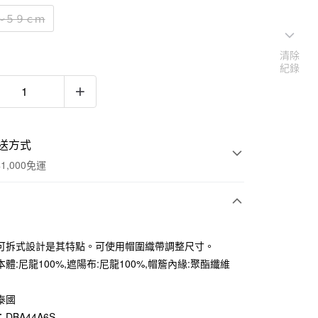
～５９ｃｍ
清除
紀錄
送方式
1,000免運
次付款
可拆式設計是其特點。可使用帽圍織帶調整尺寸。
期付款
體:尼龍100%,遮陽布:尼龍100%,帽簷內緣:聚酯纖維
0 利率 每期
NT$210
21家銀行
泰國
庫商業銀行
第一商業銀行
付款
業銀行
彰化商業銀行
DBA44A6S