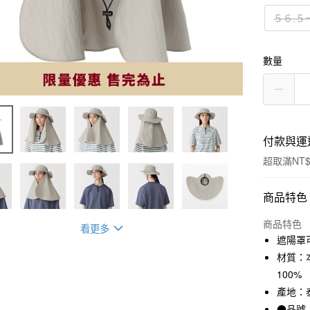
５６.５
數量
付款與運
超取滿NT$
付款方式
商品特色
信用卡一
商品特色
看更多
遮陽罩
信用卡分
材質：本
3 期 
100%
產地：
合作金
超商取貨
華南商
●品號：