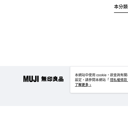
本分類
本網站中使用 cookie，欲查詢有關
設定，請參閱本網站「
隱私權條款
使用 cookie。
了解更多 >