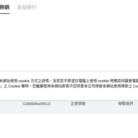
每筆NT$6
熱銷
全站排行
宅配
每筆NT$1
無印良品
免運費
本網站使用 cookie 方式之詳情，及若您不希望在電腦上使用 cookie 時應如何變更電腦的
店舖情報
空間改造企劃服務
會員服務
」之 Cookie 聲明。您繼續使用本網站即表示您同意本公司得按本網站使用條款之 Coo
門市服務
大宗採購
人才招募
門市活動講座
隱私權及網站使用條款
顧客服務
活動特集
最新消息
購物說明
Café&MealMUJI
企業情報
聯繫我們