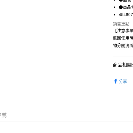
LINE Pay
上海商
●商品
國泰世
45480
Apple Pay
臺灣中
銷售重點
匯豐（
街口支付
聯邦商
【注意事
元大商
悠遊付
能因使用
玉山商
物分開洗
台新國
台灣樂
運送方式
商品相關分
全家取貨
每筆NT$6
包包｜配
分享
SALE｜
付款後全
每筆NT$6
7-11取貨
推薦
每筆NT$6
付款後7-1