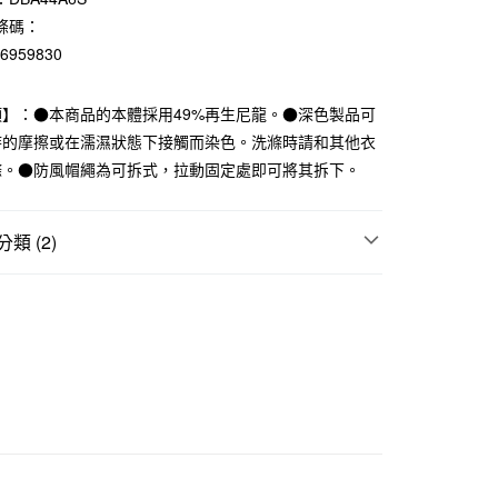
業儲蓄銀行
台北富邦商業銀行
條碼：
華商業銀行
兆豐國際商業銀行
76959830
小企業銀行
台中商業銀行
台灣）商業銀行
華泰商業銀行
業銀行
遠東國際商業銀行
項】：●本商品的本體採用49%再生尼龍。●深色製品可
業銀行
永豐商業銀行
時的摩擦或在濡濕狀態下接觸而染色。洗滌時請和其他衣
業銀行
星展（台灣）商業銀行
滌。●防風帽繩為可拆式，拉動固定處即可將其拆下。
際商業銀行
中國信託商業銀行
天信用卡公司
類 (2)
付款
5，滿NT$1,000(含以上)免運費
件
帽子
折扣專區
SALE｜衣料服飾
家取貨
5，滿NT$1,000(含以上)免運費
付款
5，滿NT$1,000(含以上)免運費
1取貨