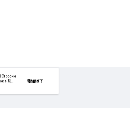
5，滿NT$1,000(含以上)免運費
50，滿NT$2,000(含以上)免運費
門市自取
 cookie
網站地圖
我知道了
kie 聲明