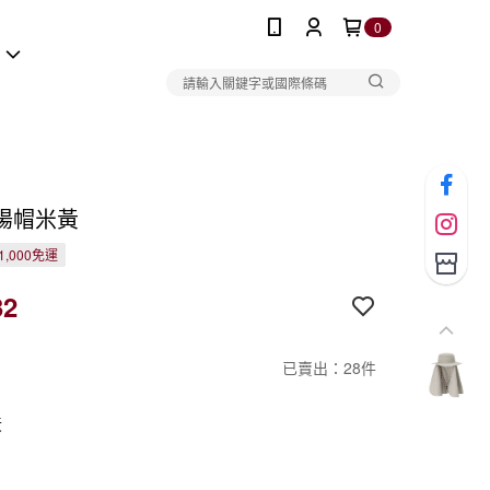
0
報
陽帽米黃
1,000免運
32
已賣出：28件
黃