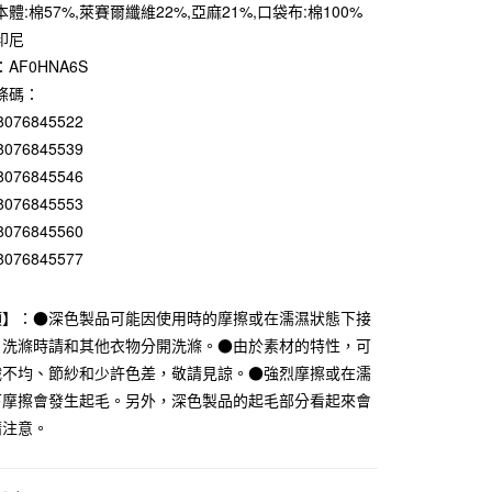
0 利率 每期
NT$530
21家銀行
體:棉57%,萊賽爾纖維22%,亞麻21%,口袋布:棉100%
印尼
庫商業銀行
第一商業銀行
付款
業銀行
彰化商業銀行
AF0HNA6S
業儲蓄銀行
台北富邦商業銀行
條碼：
華商業銀行
兆豐國際商業銀行
8076845522
小企業銀行
台中商業銀行
8076845539
台灣）商業銀行
華泰商業銀行
8076845546
業銀行
遠東國際商業銀行
業銀行
永豐商業銀行
8076845553
業銀行
星展（台灣）商業銀行
8076845560
際商業銀行
中國信託商業銀行
8076845577
天信用卡公司
項】：●深色製品可能因使用時的摩擦或在濡濕狀態下接
付款
。洗滌時請和其他衣物分開洗滌。●由於素材的特性，可
5，滿NT$1,000(含以上)免運費
織不均、節紗和少許色差，敬請見諒。●強烈摩擦或在濡
家取貨
下摩擦會發生起毛。另外，深色製品的起毛部分看起來會
5，滿NT$1,000(含以上)免運費
請注意。
付款
5，滿NT$1,000(含以上)免運費