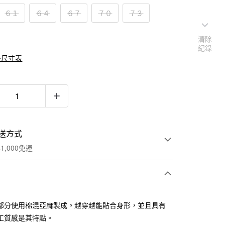
６１
６４
６７
７０
７３
清除
紀錄
多尺寸表
送方式
1,000免運
次付款
部分使用棉混亞麻製成。越穿越能貼合身形，並且具有
期付款
工質感是其特點。