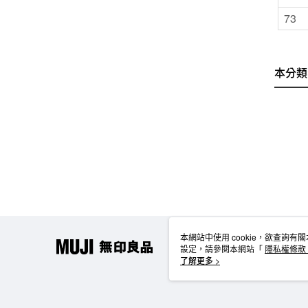
73
本分類
本網站中使用 cookie，欲查詢有關
設定，請參閱本網站「
隱私權條款
使用 cookie。
了解更多 >