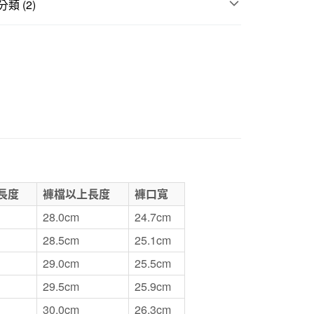
類 (2)
1取貨
O
Labo下著｜其他
5，滿NT$1,000(含以上)免運費
折扣專區
SALE｜衣料服飾
50，滿NT$2,000(含以上)免運費
門市自取
長度
褲檔以上長度
褲口寬
28.0cm
24.7cm
28.5cm
25.1cm
29.0cm
25.5cm
29.5cm
25.9cm
30.0cm
26.3cm