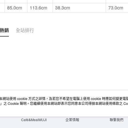
85.0cm
113.6cm
38.3cm
73.0cm
熱銷
全站排行
本網站使用 cookie 方式之詳情，及若您不希望在電腦上使用 cookie 時應如何變更電腦的
店舖情報
空間改造企劃服務
會員服務
」之 Cookie 聲明。您繼續使用本網站即表示您同意本公司得按本網站使用條款之 Coo
門市服務
大宗採購
人才招募
門市活動講座
隱私權及網站使用條款
顧客服務
活動特集
最新消息
購物說明
Café&MealMUJI
企業情報
聯繫我們