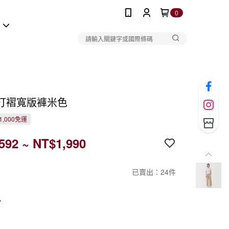
0
報
打褶寬版褲米色
1,000免運
592 ~ NT$1,990
已賣出：24件
色