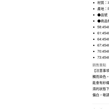
3 期 
材質：本
產地：
合作金
超商取貨
華南商
●品號：
LINE Pay
上海商
●商品
國泰世
58:454
Apple Pay
臺灣中
61:454
匯豐（
街口支付
64:454
聯邦商
元大商
67:454
悠遊付
玉山商
70:454
台新國
73:454
台灣樂
運送方式
銷售重點
【注意事
全家取貨
觸而染色
每筆NT$6
能會有紗
付款後全
濕的狀態
每筆NT$6
偏白，敬
7-11取貨
每筆NT$6