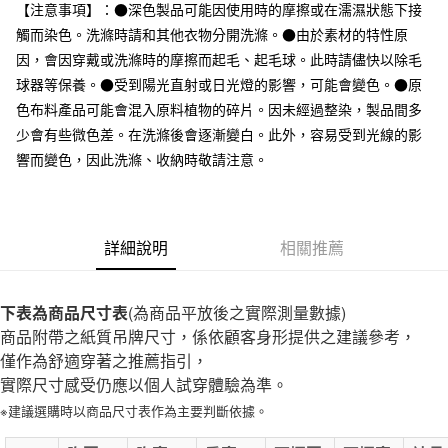
台灣樂天信用卡公司
【注意事項】：●深色製品可能因使用時的摩擦或在濡濕狀態下接
全家取貨付款
觸而染色。洗滌時請和其他衣物分開洗滌。●由於素材的特性原
每筆NT$65，滿NT$1,000(含以上)免運費
因，會因穿戴或洗滌時的摩擦而起毛、起毛球。此時請儘快以除毛
球器等保養。●受到陽光直射或日光燈的影響，可能會變色。●原
付款後全家取貨
色布料產品可能會混入原料植物的碎片。因未經過整染，製品間多
每筆NT$65，滿NT$1,000(含以上)免運費
少會有些微色差。在洗滌後會逐漸變白。此外，容易受到光線的影
7-11取貨付款
響而變色，因此洗滌、收納時敬請注意。
每筆NT$65，滿NT$1,000(含以上)免運費
付款後7-11取貨
詳細說明
相關推薦
每筆NT$65，滿NT$1,000(含以上)免運費
宅配
下表為商品尺寸表
(為商品平放後之實際測量數據)
每筆NT$150，滿NT$2,000(含以上)免運費
商品附帶之紙質吊牌尺寸，係依顧客身形提供之建議參考，
無印良品門市自取
僅作為舒適穿著之推薦指引，
免運費
實際尺寸感受仍應以個人試穿體驗為準。
※建議選購時以商品尺寸表作為主要判斷依據。