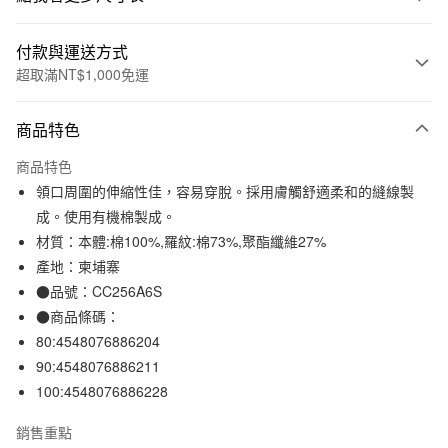
付款與運送方式
超取滿NT$1,000免運
付款方式
商品特色
信用卡一次付款
商品特色
信用卡分期付款
領口周圍的伸縮性佳，容易穿脫。採用膚觸舒適柔和的縫線製
3 期 0 利率 每期
NT$77
21家銀行
成。使用有機棉製成。
材質：本體:棉100%,羅紋:棉73%,聚酯纖維27%
合作金庫商業銀行
第一商業銀行
超商取貨付款
華南商業銀行
彰化商業銀行
產地：柬埔寨
LINE Pay
上海商業儲蓄銀行
台北富邦商業銀行
●品號：CC256A6S
國泰世華商業銀行
兆豐國際商業銀行
●商品條碼：
Apple Pay
臺灣中小企業銀行
台中商業銀行
80:4548076886204
匯豐（台灣）商業銀行
華泰商業銀行
街口支付
90:4548076886211
聯邦商業銀行
遠東國際商業銀行
100:4548076886228
元大商業銀行
永豐商業銀行
悠遊付
玉山商業銀行
星展（台灣）商業銀行
銷售重點
台新國際商業銀行
中國信託商業銀行
運送方式