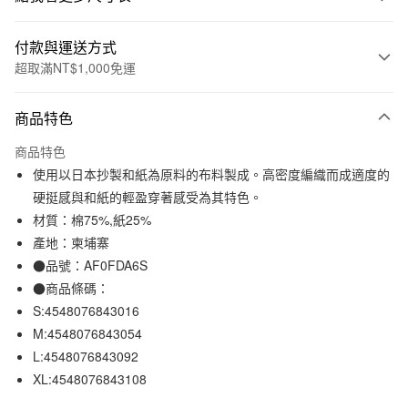
付款與運送方式
超取滿NT$1,000免運
付款方式
商品特色
信用卡一次付款
商品特色
信用卡分期付款
使用以日本抄製和紙為原料的布料製成。高密度編織而成適度的
3 期 0 利率 每期
NT$850
21家銀行
硬挺感與和紙的輕盈穿著感受為其特色。
材質：棉75%,紙25%
合作金庫商業銀行
第一商業銀行
超商取貨付款
華南商業銀行
彰化商業銀行
產地：柬埔寨
LINE Pay
上海商業儲蓄銀行
台北富邦商業銀行
●品號：AF0FDA6S
國泰世華商業銀行
兆豐國際商業銀行
●商品條碼：
Apple Pay
臺灣中小企業銀行
台中商業銀行
S:4548076843016
匯豐（台灣）商業銀行
華泰商業銀行
街口支付
M:4548076843054
聯邦商業銀行
遠東國際商業銀行
L:4548076843092
元大商業銀行
永豐商業銀行
悠遊付
玉山商業銀行
星展（台灣）商業銀行
XL:4548076843108
台新國際商業銀行
中國信託商業銀行
運送方式