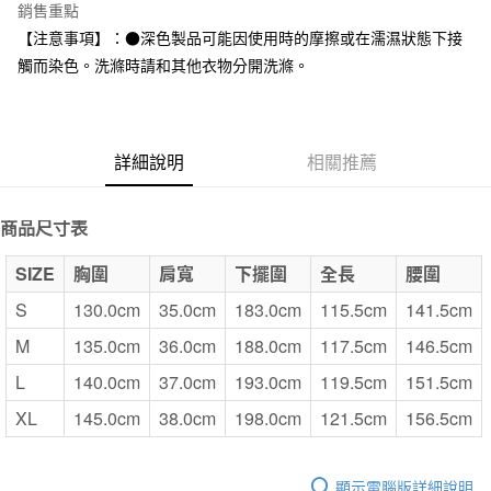
台灣樂天信用卡公司
銷售重點
全家取貨付款
【注意事項】：●深色製品可能因使用時的摩擦或在濡濕狀態下接
每筆NT$65，滿NT$1,000(含以上)免運費
觸而染色。洗滌時請和其他衣物分開洗滌。
付款後全家取貨
每筆NT$65，滿NT$1,000(含以上)免運費
詳細說明
相關推薦
7-11取貨付款
每筆NT$65，滿NT$1,000(含以上)免運費
商品尺寸表
付款後7-11取貨
SIZE
胸圍
肩寬
下擺圍
全長
腰圍
每筆NT$65，滿NT$1,000(含以上)免運費
S
130.0cm
35.0cm
183.0cm
115.5cm
141.5cm
宅配
每筆NT$150，滿NT$2,000(含以上)免運費
M
135.0cm
36.0cm
188.0cm
117.5cm
146.5cm
L
140.0cm
37.0cm
193.0cm
119.5cm
151.5cm
無印良品門市自取
免運費
XL
145.0cm
38.0cm
198.0cm
121.5cm
156.5cm
顯示電腦版詳細說明