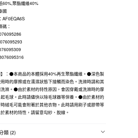
0 利率 每期
NT$530
21家銀行
60%,聚酯纖維40%
泰國
庫商業銀行
第一商業銀行
付款
業銀行
彰化商業銀行
AF0EQA6S
業儲蓄銀行
台北富邦商業銀行
條碼：
華商業銀行
兆豐國際商業銀行
076095286
小企業銀行
台中商業銀行
8076095293
台灣）商業銀行
華泰商業銀行
076095309
業銀行
遠東國際商業銀行
業銀行
永豐商業銀行
8076095316
業銀行
星展（台灣）商業銀行
際商業銀行
中國信託商業銀行
項】：●本商品的本體採用40%再生聚酯纖維。●深色製
天信用卡公司
使用時的摩擦或在濡濕狀態下接觸而染色。洗滌時請和其
開洗滌。●由於素材的特性原因，會因穿戴或洗滌時的摩
付款
、起毛球。此時請儘快以除毛球器等保養。●由於素材的
5，滿NT$1,000(含以上)免運費
著時絨毛可能會附著於其他衣物。此時請用刷子或膠帶等
家取貨
由於素材的特性，請留意勾紗、脫線。
5，滿NT$1,000(含以上)免運費
付款
類 (2)
5，滿NT$1,000(含以上)免運費