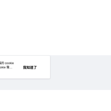
 cookie
網站地圖
我知道了
kie 聲明
©MUJI (Taiwan) Co., Ltd. All rights reserved.擁有及保留本網站所有權利。