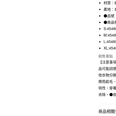
3 期 
材質：紙
產地：
合作金
超商取貨
華南商
●品號：
LINE Pay
上海商
●商品
國泰世
S:4548
Apple Pay
臺灣中
M:454
匯豐（
街口支付
L:4548
聯邦商
元大商
XL:454
悠遊付
玉山商
銷售重點
台新國
【注意事
台灣樂
運送方式
品可能因
他衣物分
全家取貨
擦而起毛
每筆NT$6
特性，穿
付款後全
去除。●
每筆NT$6
7-11取貨
商品相關分
每筆NT$6