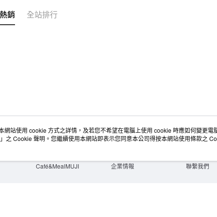
宅配
熱銷
全站排行
每筆NT$1
無印良品
免運費
本網站使用 cookie 方式之詳情，及若您不希望在電腦上使用 cookie 時應如何變更電腦的
店舖情報
空間改造企劃服務
會員服務
」之 Cookie 聲明。您繼續使用本網站即表示您同意本公司得按本網站使用條款之 Coo
門市服務
大宗採購
人才招募
門市活動講座
隱私權及網站使用條款
顧客服務
活動特集
最新消息
購物說明
Café&MealMUJI
企業情報
聯繫我們