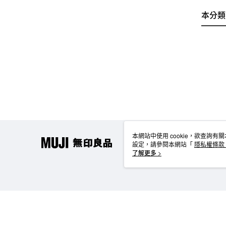
本分類
本網站中使用 cookie，欲查詢有關
設定，請參閱本網站「
隱私權條款
使用 cookie。
了解更多 >