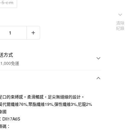
２５ｃｍ
清除
紀錄
送方式
1,000免運
次付款
足口的束縛感。柔滑觸感，足尖無縫線的設計。
期付款
代爾纖維76%,聚酯纖維19%,彈性纖維3%,尼龍2%
0 利率 每期
NT$33
21家銀行
泰國
DII17A6S
庫商業銀行
第一商業銀行
付款
業銀行
彰化商業銀行
條碼：
業儲蓄銀行
台北富邦商業銀行