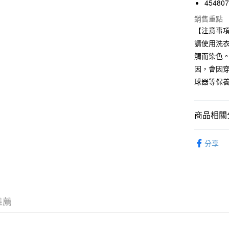
45480
國泰世
Apple Pay
銷售重點
臺灣中
【注意事
匯豐（
街口支付
聯邦商
請使用洗
元大商
悠遊付
觸而染色
玉山商
因，會因
台新國
球器等保
台灣樂
運送方式
全家取貨
商品相關分
每筆NT$6
女裝
女
付款後全
分享
期間限定
每筆NT$6
7-11取貨
每筆NT$6
推薦
付款後7-1
每筆NT$6