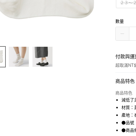
２３～
數量
付款與運
超取滿NT$
付款方式
商品特色
信用卡一
商品特色
減低了
信用卡分
材質：莫
3 期 
產地：
●品號：
合作金
超商取貨
華南商
●商品
LINE Pay
上海商