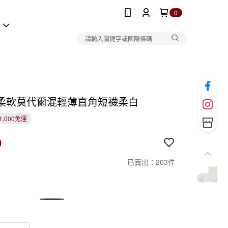
0
報
柔軟莫代爾混輕薄直角短襪柔白
1,000免運
9
已賣出：203件
白