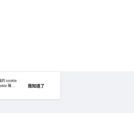
50，滿NT$2,000(含以上)免運費
門市自取
 cookie
網站地圖
我知道了
kie 聲明