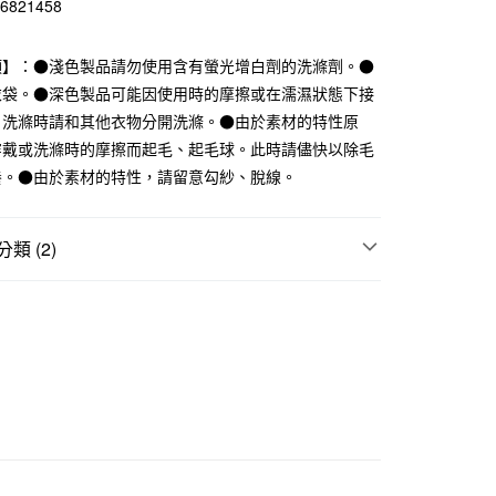
76821458
華商業銀行
兆豐國際商業銀行
小企業銀行
台中商業銀行
項】：●淺色製品請勿使用含有螢光增白劑的洗滌劑。●
台灣）商業銀行
華泰商業銀行
業銀行
遠東國際商業銀行
衣袋。●深色製品可能因使用時的摩擦或在濡濕狀態下接
業銀行
永豐商業銀行
。洗滌時請和其他衣物分開洗滌。●由於素材的特性原
業銀行
星展（台灣）商業銀行
穿戴或洗滌時的摩擦而起毛、起毛球。此時請儘快以除毛
際商業銀行
中國信託商業銀行
養。●由於素材的特性，請留意勾紗、脫線。
天信用卡公司
付款
類 (2)
5，滿NT$1,000(含以上)免運費
襪
家取貨
｜多項優惠
指定直角襪3件249元
5，滿NT$1,000(含以上)免運費
付款
5，滿NT$1,000(含以上)免運費
1取貨
5，滿NT$1,000(含以上)免運費