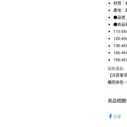
3 期 
材質：棉
產地：
合作金
超商取貨
華南商
●品號：
LINE Pay
上海商
●商品
國泰世
110:45
Apple Pay
臺灣中
120:45
匯豐（
街口支付
130:45
聯邦商
元大商
140:45
悠遊付
玉山商
150:45
台新國
銷售重點
台灣樂
運送方式
【注意事
觸而染色
全家取貨
每筆NT$6
商品相關分
付款後全
每筆NT$6
童裝
兒
分享
7-11取貨
SALE｜
每筆NT$6