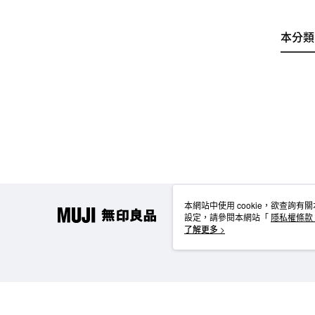
本分類
本網站中使用 cookie，欲查詢有關
設定，請參閱本網站「
隱私權條款
使用 cookie。
了解更多 >