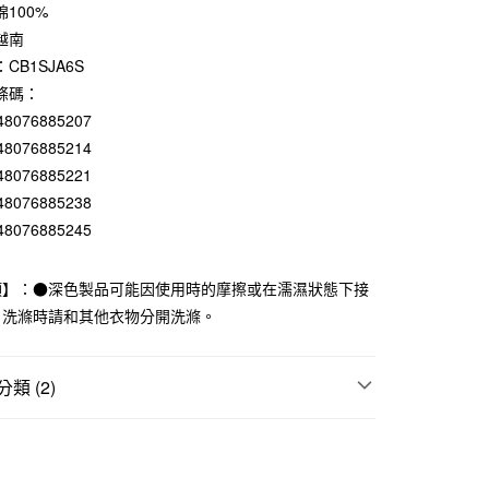
0 利率 每期
NT$104
21家銀行
100%
越南
庫商業銀行
第一商業銀行
付款
業銀行
彰化商業銀行
CB1SJA6S
業儲蓄銀行
台北富邦商業銀行
條碼：
華商業銀行
兆豐國際商業銀行
48076885207
小企業銀行
台中商業銀行
48076885214
台灣）商業銀行
華泰商業銀行
48076885221
業銀行
遠東國際商業銀行
業銀行
永豐商業銀行
48076885238
業銀行
星展（台灣）商業銀行
48076885245
際商業銀行
中國信託商業銀行
天信用卡公司
項】：●深色製品可能因使用時的摩擦或在濡濕狀態下接
。洗滌時請和其他衣物分開洗滌。
付款
5，滿NT$1,000(含以上)免運費
類 (2)
家取貨
5，滿NT$1,000(含以上)免運費
童
付款
折扣專區
SALE｜衣料服飾
5，滿NT$1,000(含以上)免運費