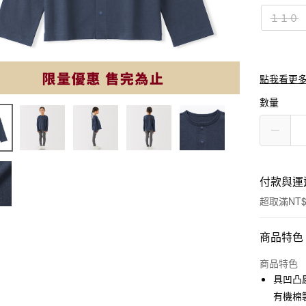
１１０
點我看更
數量
付款與運
超取滿NT$
付款方式
商品特色
信用卡一
商品特色
具凹凸
信用卡分
有機棉