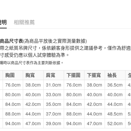
付款後7-1
每筆NT$6
說明
相關推薦
宅配
每筆NT$1
商品尺寸表
(為商品平放後之實際測量數據)
帶之紙質吊牌尺寸，係依顧客身形提供之建議參考，僅作為舒適
無印良品
寸感受仍應以個人試穿體驗為準。
免運費
選購時以商品尺寸表作為主要判斷依據。
E
胸圍
胸寬
肩寬
下擺圍
下擺寬
袖長
76.0cm
38.0cm
31.0cm
76.0cm
38.0cm
36.5cm
4
80.0cm
40.0cm
33.0cm
80.0cm
40.0cm
40.0cm
4
84.0cm
42.0cm
35.0cm
84.0cm
42.0cm
44.0cm
4
88.0cm
44.0cm
37.0cm
88.0cm
44.0cm
48.5cm
5
94.0cm
47.0cm
39.0cm
94.0cm
47.0cm
52.0cm
5