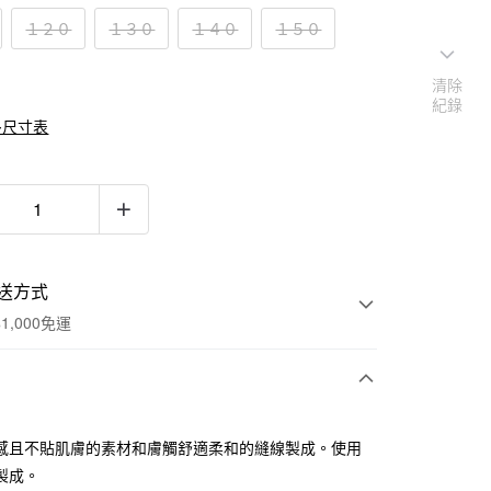
１２０
１３０
１４０
１５０
清除
紀錄
多尺寸表
送方式
1,000免運
次付款
感且不貼肌膚的素材和膚觸舒適柔和的縫線製成。使用
期付款
製成。