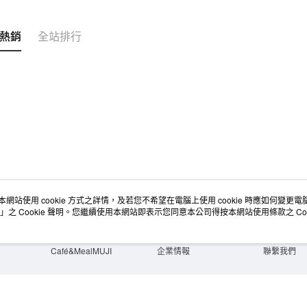
熱銷
全站排行
本網站使用 cookie 方式之詳情，及若您不希望在電腦上使用 cookie 時應如何變更電腦的
店舖情報
空間改造企劃服務
會員服務
」之 Cookie 聲明。您繼續使用本網站即表示您同意本公司得按本網站使用條款之 Coo
門市服務
大宗採購
人才招募
門市活動講座
隱私權及網站使用條款
顧客服務
活動特集
最新消息
購物說明
Café&MealMUJI
企業情報
聯繫我們