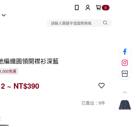
0
報
地編織圓領開襟衫深藍
1,000免運
2 ~ NT$390
已賣出：9件
藍