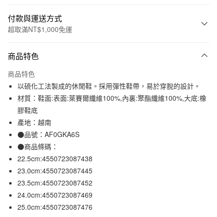
付款與運送方式
超取滿NT$1,000免運
付款方式
商品特色
信用卡一次付款
商品特色
信用卡分期付款
以硫化工法製成的休閒鞋。採用彈性鞋帶，易於穿脫的設計。
3 期 0 利率 每期
NT$1,663
21家銀行
材質：鞋面:表面:萊賽爾纖維100%,內裏:聚酯纖維100%,大底:橡
膠鞋底
合作金庫商業銀行
第一商業銀行
超商取貨付款
華南商業銀行
彰化商業銀行
產地：越南
LINE Pay
上海商業儲蓄銀行
台北富邦商業銀行
●品號：AF0GKA6S
國泰世華商業銀行
兆豐國際商業銀行
●商品條碼：
Apple Pay
臺灣中小企業銀行
台中商業銀行
22.5cm:4550723087438
匯豐（台灣）商業銀行
華泰商業銀行
街口支付
23.0cm:4550723087445
聯邦商業銀行
遠東國際商業銀行
23.5cm:4550723087452
元大商業銀行
永豐商業銀行
悠遊付
玉山商業銀行
星展（台灣）商業銀行
24.0cm:4550723087469
台新國際商業銀行
中國信託商業銀行
25.0cm:4550723087476
運送方式
台灣樂天信用卡公司