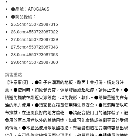
全家取貨付款
●品號：AF0GJA6S
每筆NT$65，滿NT$1,000(含以上)免運費
●商品條碼：
25.5cm:4550723087315
付款後全家取貨
26.0cm:4550723087322
每筆NT$65，滿NT$1,000(含以上)免運費
27.0cm:4550723087339
7-11取貨付款
27.5cm:4550723087346
每筆NT$65，滿NT$1,000(含以上)免運費
28.0cm:4550723087353
29.0cm:4550723087360
付款後7-11取貨
每筆NT$65，滿NT$1,000(含以上)免運費
銷售重點
【注意事項】：●鞋子在潮濕的地板、路面上會打滑。請充分注
宅配
意。●使用時，如感覺異常，像是發癢或起斑疹，請停止使用。●
每筆NT$150，滿NT$2,000(含以上)免運費
請避免擺放在鄰近火源等處，以免變形、軟化。●請儘量避免在有
無印良品門市自取
油的地方使用。●請家長在孩童使用時注意安全。●濡濕時請以乾
免運費
布擦拭，在通風良好的地方陰乾。●請配合使用目的選擇鞋子，避
免用於原本用途以外的其他用途。如此可能會造成摔倒等意外受傷
的情況。●本產品使用聚氨酯樹脂。聚氨酯樹脂在受潮時容易出現
劣化，有可能依收納情況而出現劣化，敬請見諒。●請儘量收納於