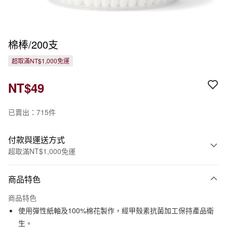
棉棒/200支
超取滿NT$1,000免運
NT$49
已賣出：715件
付款與運送方式
超取滿NT$1,000免運
付款方式
商品特色
信用卡一次付款
商品特色
信用卡分期付款
使用彈性紙軸及100%棉花製作，經甲殼素抗菌加工保持產品衛
3 期 0 利率 每期
NT$16
21家銀行
生。