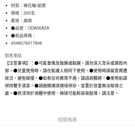
材質：棉花軸:紙漿
合作金庫商業銀行
第一商業銀行
超商取貨付款
華南商業銀行
彰化商業銀行
規格：200支
LINE Pay
上海商業儲蓄銀行
台北富邦商業銀行
產地：越南
國泰世華商業銀行
兆豐國際商業銀行
●品號：ODA56A5A
Apple Pay
臺灣中小企業銀行
台中商業銀行
●商品條碼：
匯豐（台灣）商業銀行
華泰商業銀行
街口支付
4548076017806
聯邦商業銀行
遠東國際商業銀行
元大商業銀行
永豐商業銀行
悠遊付
銷售重點
玉山商業銀行
星展（台灣）商業銀行
【注意事項】：●可能會傷及鼓膜或黏膜，請勿深入耳朵或鼻腔內
台新國際商業銀行
中國信託商業銀行
運送方式
台灣樂天信用卡公司
部。●兒童使用時，請在監護人陪同下使用。●使用時請留意周遭
全家取貨付款
狀況，避免碰撞。●如有任何異常不適，請諮詢醫師。●使用前請
每筆NT$65，滿NT$1,000(含以上)免運費
保持雙手清潔。●請避開潮濕環境保存，並置於孩童無法取得之
處。●若浸泡於液體中使用，棉球可能較容易脫落，請注意。
付款後全家取貨
每筆NT$65，滿NT$1,000(含以上)免運費
7-11取貨付款
相關推薦
每筆NT$65，滿NT$1,000(含以上)免運費
付款後7-11取貨