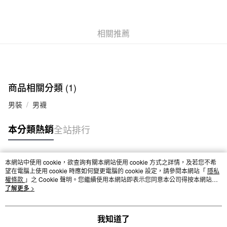
每筆NT$65，滿NT$1,000(含以上)免運費
付款後全家取貨
每筆NT$65，滿NT$1,000(含以上)免運費
相關推薦
7-11取貨付款
每筆NT$65，滿NT$1,000(含以上)免運費
付款後7-11取貨
商品相關分類 (1)
每筆NT$65，滿NT$1,000(含以上)免運費
男裝
男襪
宅配
本分類熱銷
全站排行
每筆NT$150，滿NT$2,000(含以上)免運費
無印良品門市自取
免運費
本網站中使用 cookie，欲查詢有關本網站使用 cookie 方式之詳情，及若您不希
熱門標籤
望在電腦上使用 cookie 時應如何變更電腦的 cookie 設定，請參閱本網站「
隱私
權條款
」之 Cookie 聲明。您繼續使用本網站即表示您同意本公司得按本網站使
用條款之 Cookie 聲明使用 cookie。
了解更多 >
我知道了