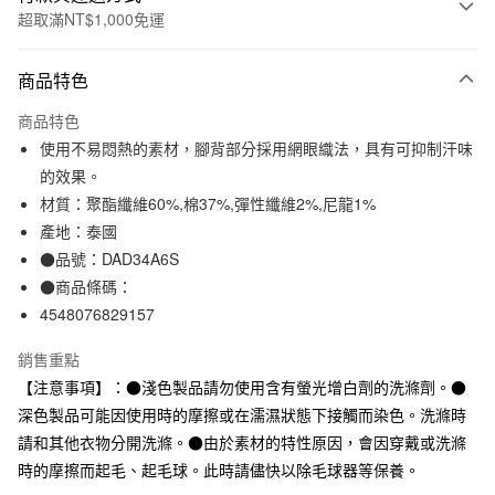
超取滿NT$1,000免運
付款方式
商品特色
信用卡一次付款
商品特色
信用卡分期付款
使用不易悶熱的素材，腳背部分採用網眼織法，具有可抑制汗味
3 期 0 利率 每期
NT$26
21家銀行
的效果。
材質：聚酯纖維60%,棉37%,彈性纖維2%,尼龍1%
合作金庫商業銀行
第一商業銀行
超商取貨付款
華南商業銀行
彰化商業銀行
產地：泰國
LINE Pay
上海商業儲蓄銀行
台北富邦商業銀行
●品號：DAD34A6S
國泰世華商業銀行
兆豐國際商業銀行
●商品條碼：
Apple Pay
臺灣中小企業銀行
台中商業銀行
4548076829157
匯豐（台灣）商業銀行
華泰商業銀行
街口支付
聯邦商業銀行
遠東國際商業銀行
銷售重點
元大商業銀行
永豐商業銀行
悠遊付
【注意事項】：●淺色製品請勿使用含有螢光增白劑的洗滌劑。●
玉山商業銀行
星展（台灣）商業銀行
深色製品可能因使用時的摩擦或在濡濕狀態下接觸而染色。洗滌時
台新國際商業銀行
中國信託商業銀行
運送方式
台灣樂天信用卡公司
請和其他衣物分開洗滌。●由於素材的特性原因，會因穿戴或洗滌
全家取貨付款
時的摩擦而起毛、起毛球。此時請儘快以除毛球器等保養。