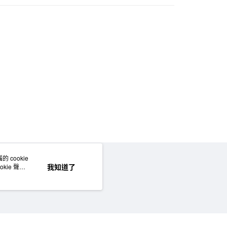
5，滿NT$1,000(含以上)免運費
50，滿NT$2,000(含以上)免運費
門市自取
 cookie
網站地圖
我知道了
kie 聲明