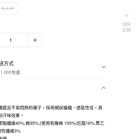
２５ｃｍ
清除
紀錄
送方式
1,000免運
次付款
觸感且不易悶熱的襪子。採用網狀編織，透氣性佳。具
期付款
制汗味效果。
0 利率 每期
NT$26
21家銀行
酯纖維40%,棉35%,(使用有機棉 100%)尼龍16%,聚乙
彈性纖維3%
庫商業銀行
第一商業銀行
付款
業銀行
彰化商業銀行
泰國