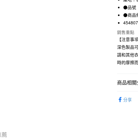
LINE Pay
上海商
●品號：
國泰世
●商品
Apple Pay
臺灣中
45480
匯豐（
街口支付
聯邦商
銷售重點
元大商
悠遊付
【注意事
玉山商
深色製品
台新國
請和其他
台灣樂
運送方式
時的摩擦
全家取貨
每筆NT$6
商品相關分
付款後全
女裝
女
每筆NT$6
分享
7-11取貨
每筆NT$6
付款後7-1
推薦