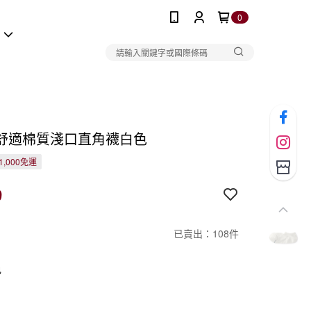
0
報
舒適棉質淺口直角襪白色
1,000免運
9
已賣出：108件
色