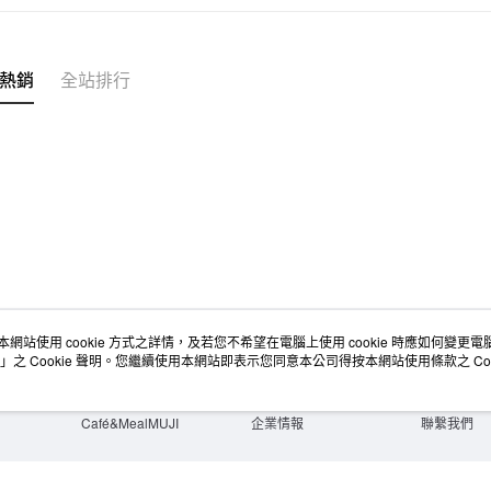
每筆NT$6
宅配
每筆NT$1
熱銷
全站排行
無印良品
免運費
本網站使用 cookie 方式之詳情，及若您不希望在電腦上使用 cookie 時應如何變更電腦的
店舖情報
空間改造企劃服務
會員服務
」之 Cookie 聲明。您繼續使用本網站即表示您同意本公司得按本網站使用條款之 Coo
門市服務
大宗採購
人才招募
門市活動講座
隱私權及網站使用條款
顧客服務
活動特集
最新消息
購物說明
Café&MealMUJI
企業情報
聯繫我們