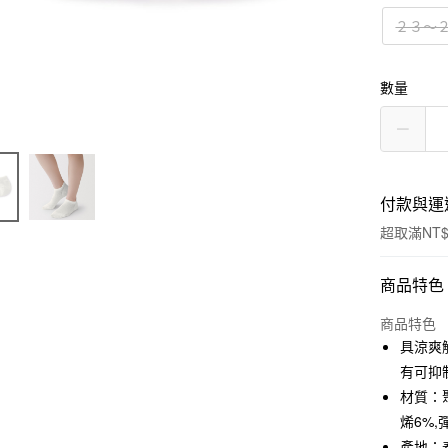
２３～
數量
付款與運
超取滿NT$
付款方式
商品特色
信用卡一
商品特色
具涼爽
信用卡分
有可抑
3 期 
材質：聚
烯6%,
合作金
超商取貨
華南商
產地：