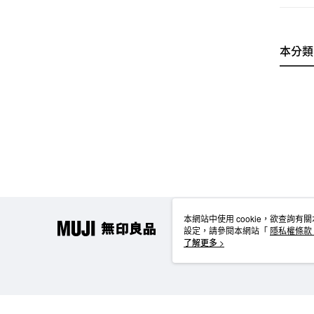
本分類
本網站中使用 cookie，欲查詢有關
設定，請參閱本網站「
隱私權條款
使用 cookie。
了解更多 >